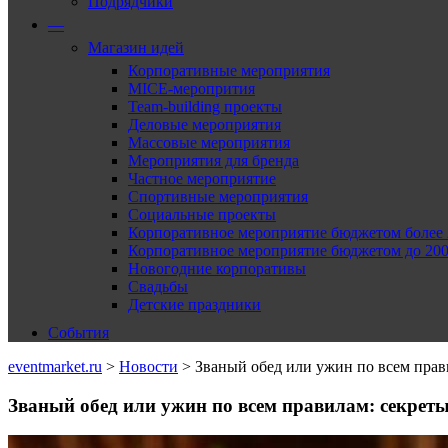
Подрядчики
—
Магазин идей
Корпоративные мероприятия
MICE-меропрития
Team-building проекты
Деловые мероприятия
Массовые мероприятия
Мероприятия для бренда
Частное мероприятие
Спортивные мероприятия
Социальные проекты
Корпоративное мероприятие бюджетом более 2
Корпоративное мероприятие бюджетом до 2000
Новогодние корпоративы
Свадьбы
Детские праздники
События
eventmarket.ru
>
Новости
>
Званый обед или ужин по всем прав
Званый обед или ужин по всем правилам: секрет