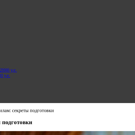
000 у.е.
 у.е.
илам: секреты подготовки
ы подготовки