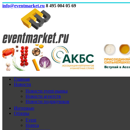
info@eventmarket.ru
8 495 004 05 69
Главная
Новости
Новости event-рынка
Новости агентств
Новости подрядчиков
Интервью
Обзоры
Event
Horeca