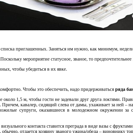
я списка приглашенных. Заняться им нужно, как минимум, недели
Поскольку мероприятие статусное, званое, то предпочтительнее
ных, чтобы убедиться в их явке.
 комфортно. Чтобы это обеспечить, надо придерживаться
ряда ба
около 1,5 м, чтобы гости не задевали друг друга локтями. Прави
Причем, кавалер, сидящий слева от дамы, ухаживает за ней – на
ожилые супруги, оказавшиеся в молодежном окружении за ст
визуального контакта ставится преграда в виде вазы с фруктами 
о, обычно, отдается хозяину званого ужина/обеда – виновнику то