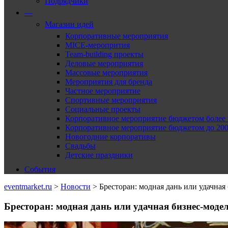
Подрядчики
—
Магазин идей
Корпоративные мероприятия
MICE-меропрития
Team-building проекты
Деловые мероприятия
Массовые мероприятия
Мероприятия для бренда
Частное мероприятие
Спортивные мероприятия
Социальные проекты
Корпоративное мероприятие бюджетом более 2
Корпоративное мероприятие бюджетом до 2000
Новогодние корпоративы
Свадьбы
Детские праздники
События
eventmarket.ru
>
Новости
>
Бресторан: модная дань или удачная
Бресторан: модная дань или удачная бизнес-моде