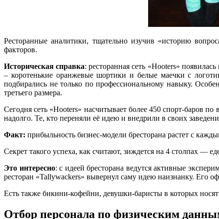
Ресторанные аналитики, тщательно изучив «историю вопрос
факторов.
Историческая справка
: ресторанная сеть «Hooters» появила
– коротенькие оранжевые шортики и белые маечки с логоти
подбирались не только по профессиональному навыку. Особ
третьего размера.
Сегодня сеть «Hooters» насчитывает более 450 спорт-баров по 
надолго. Те, кто переняли её идею и внедрили в своих заведен
Факт:
прибыльность бизнес-модели бресторана растет с каждым
Секрет такого успеха, как считают, зиждется на 4 столпах — ед
Это интересно
: с идеей бресторана ведутся активные экспери
ресторан «Tallywackers» вывернул саму идею наизнанку. Его 
Есть также бикини-кофейни, девушки-баристы в которых носят 
Отбор персонала по физическим данным