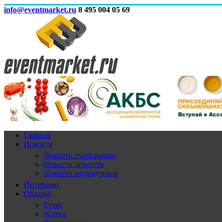
info@eventmarket.ru
8 495 004 05 69
Главная
Новости
Новости event-рынка
Новости агентств
Новости подрядчиков
Интервью
Обзоры
Event
Horeca