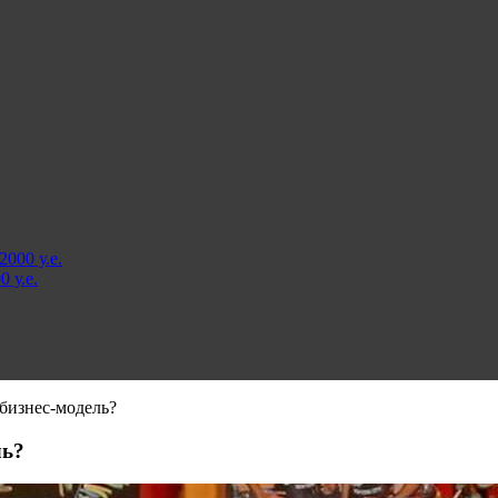
000 у.е.
 у.е.
 бизнес-модель?
ль?