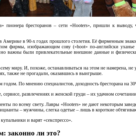
а» пионера бресторанов – сети «Hooters», пришли к выводу, 
сь в Америке в 90-х годах прошлого столетия. Её фирменным зн
пом фирмы, изображающим сову («hoot» по-английски уханье 
енно важны были привлекательные внешние данные и физически
всему миру. И, похоже, останавливаться на этом не намерена, не 
иях, также не прогадали, оказавшись в выигрыше.
 годом. По мнению специалистов, доходность бресторана на 30%
е, сервисе, развлечениях и женской груди – их удачном сочетании
менты по всему свету. Лавры «Hooters» не дают некоторым завед
официанты – мужчины, слегка одетые – лишь в короткие обтягив
купальники и варят «секспрессо».
: законно ли это?