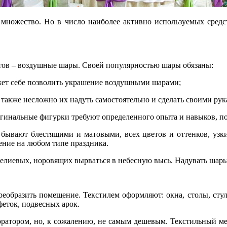
 множество. Но в число наиболее активно используемых средс
тов – воздушные шары. Своей популярностью шары обязаны:
ет себе позволить украшение воздушными шарами;
также несложно их надуть самостоятельно и сделать своими ру
игинальные фигурки требуют определенного опыта и навыков, по
бывают блестящими и матовыми, всех цветов и оттенков, узк
ение на любом типе праздника.
елиевых, норовящих вырваться в небесную высь. Надувать шары с
еобразить помещение. Текстилем оформляют: окна, столы, стуль
лфеток, подвесных арок.
коратором, но, к сожалению, не самым дешевым. Текстильный ме