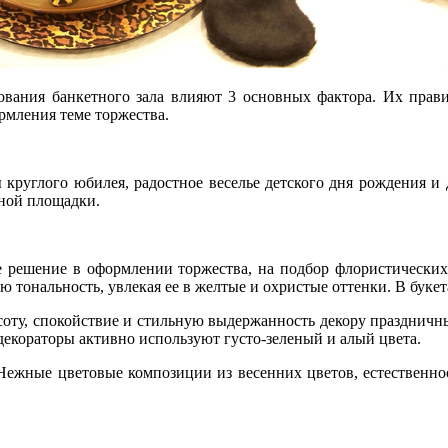
ования банкетного зала влияют 3 основных фактора. Их прави
ормления теме торжества.
ы круглого юбилея, радостное веселье детского дня рождения и
тной площадки.
е решение в оформлении торжества, на подбор флористически
ю тональность, увлекая ее в желтые и охристые оттенки. В буке
соту, спокойствие и стильную выдержанность декору праздничн
декораторы активно используют густо-зеленый и алый цвета.
Нежные цветовые композиции из весенних цветов, естественнос