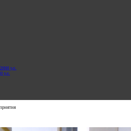
000 у.е.
 у.е.
оприятия