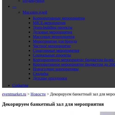
Подрядчики
—
Магазин идей
Корпоративные мероприятия
MICE-меропрития
Team-building проекты
Деловые мероприятия
Массовые мероприятия
Мероприятия для бренда
Частное мероприятие
Спортивные мероприятия
Социальные проекты
Корпоративное мероприятие бюджетом более 2
Корпоративное мероприятие бюджетом до 2000
Новогодние корпоративы
Свадьбы
Детские праздники
События
eventmarket.ru
>
Новости
>
Декорируем банкетный зал для мер
Декорируем банкетный зал для мероприятия