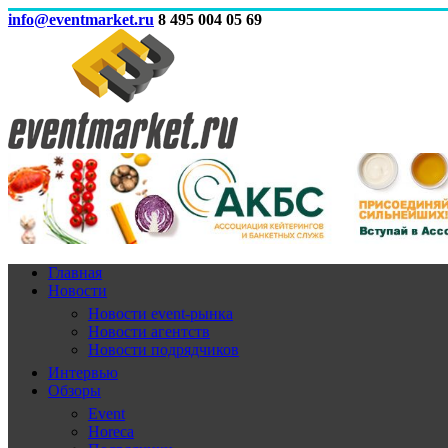
info@eventmarket.ru
8 495 004 05 69
Главная
Новости
Новости event-рынка
Новости агентств
Новости подрядчиков
Интервью
Обзоры
Event
Horeca