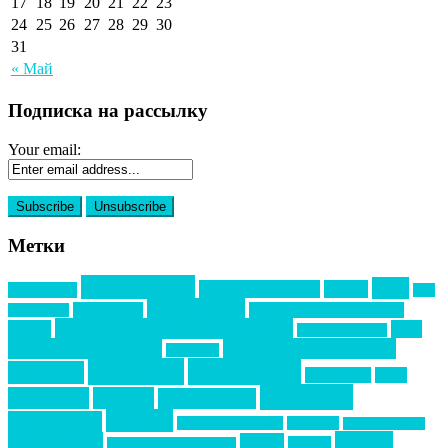
17
18
19
20
21
22
23
24
25
26
27
28
29
30
31
« Май
Подписка на рассылку
Your email:
Метки
event премия
mice
global event forum
horeca
event-прорыв
PR в
Золотой пазл
Top marketing
Информационное партнерство
секторе B2B
Премия СТОЛИЧНЫЙ БАНКЕТ
НАОМ
акмр
Премия Созвездие
бизнес-мероприятия
выездные мероприятия
ведомости
интервью
интересное
выставки
интурмаркет
кейсы
маркетинг
кейтеринг
конкурс
конференция
новости
менеджмент
новости подрядчиков
новый год
новый год экспо
премия
образование
отдых
подарки
организация мероприятий