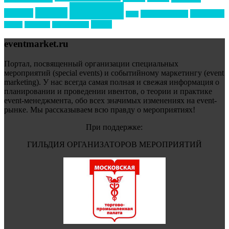
события
свадьбы
реклама
технологии
спортивный ивент
сочи
форум
туризм
фестиваль
филипп котлер
eventmarket.ru
Портал, посвященный организации специальных
мероприятий (special events) и событийному маркетингу (event
marketing). У нас всегда самая полная и свежая информация о
планировании и проведении ивентов, о теории и практике
event-менеджмента, обо всех значимых изменениях на event-
рынке. Мы рассказываем всю правду о мероприятиях!
При поддержке:
ГИЛЬДИЯ ОРГАНИЗАТОРОВ МЕРОПРИЯТИЙ