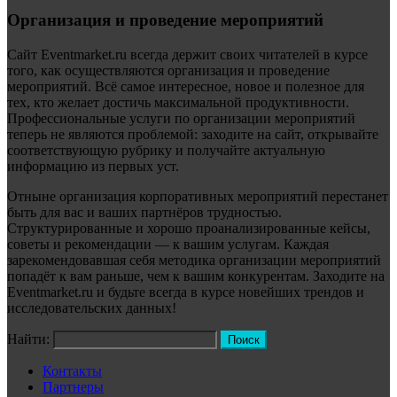
Организация и проведение мероприятий
Сайт Eventmarket.ru всегда держит своих читателей в курсе
того, как осуществляются организация и проведение
мероприятий. Всё самое интересное, новое и полезное для
тех, кто желает достичь максимальной продуктивности.
Профессиональные услуги по организации мероприятий
теперь не являются проблемой: заходите на сайт, открывайте
соответствующую рубрику и получайте актуальную
информацию из первых уст.
Отныне организация корпоративных мероприятий перестанет
быть для вас и ваших партнёров трудностью.
Структурированные и хорошо проанализированные кейсы,
советы и рекомендации — к вашим услугам. Каждая
зарекомендовавшая себя методика организации мероприятий
попадёт к вам раньше, чем к вашим конкурентам. Заходите на
Eventmarket.ru и будьте всегда в курсе новейших трендов и
исследовательских данных!
Найти:
Контакты
Партнеры