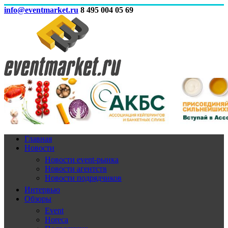
info@eventmarket.ru
8 495 004 05 69
Главная
Новости
Новости event-рынка
Новости агентств
Новости подрядчиков
Интервью
Обзоры
Event
Horeca