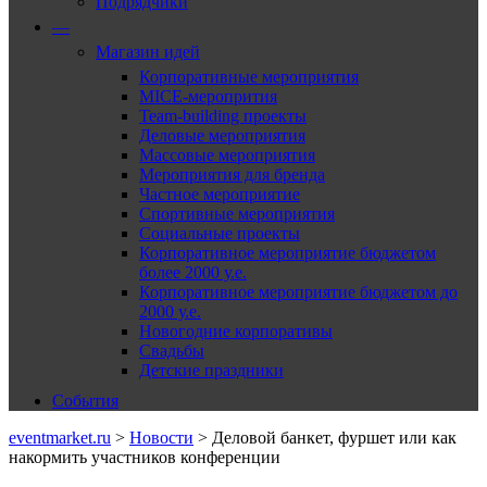
Подрядчики
—
Магазин идей
Корпоративные мероприятия
MICE-меропрития
Team-building проекты
Деловые мероприятия
Массовые мероприятия
Мероприятия для бренда
Частное мероприятие
Спортивные мероприятия
Социальные проекты
Корпоративное мероприятие бюджетом
более 2000 у.е.
Корпоративное мероприятие бюджетом до
2000 у.е.
Новогодние корпоративы
Свадьбы
Детские праздники
События
eventmarket.ru
>
Новости
>
Деловой банкет, фуршет или как
накормить участников конференции