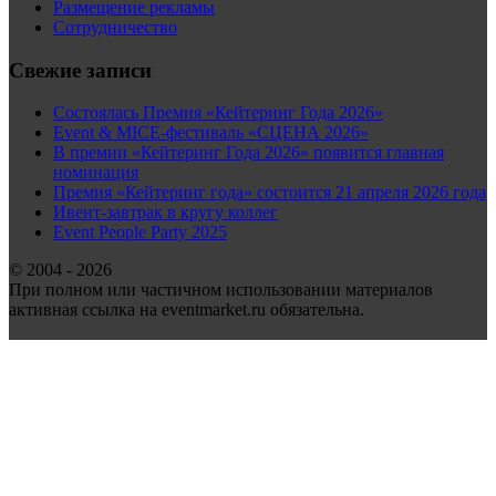
Размещение рекламы
Сотрудничество
Свежие записи
Состоялась Премия «Кейтеринг Года 2026»
Event & MICE-фестиваль «СЦЕНА 2026»
В премии «Кейтеринг Года 2026» появится главная
номинация
Премия «Кейтеринг года» состоится 21 апреля 2026 года
Ивент-завтрак в кругу коллег
Event People Party 2025
© 2004 - 2026
При полном или частичном использовании материалов
активная ссылка на eventmarket.ru обязательна.