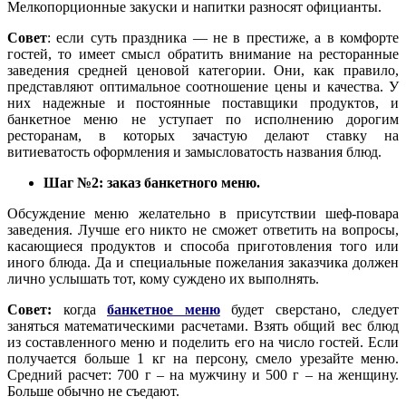
Мелкопорционные закуски и напитки разносят официанты.
Совет
: если суть праздника — не в престиже, а в комфорте
гостей, то имеет смысл обратить внимание на ресторанные
заведения средней ценовой категории. Они, как правило,
представляют оптимальное соотношение цены и качества. У
них надежные и постоянные поставщики продуктов, и
банкетное меню не уступает по исполнению дорогим
ресторанам, в которых зачастую делают ставку на
витиеватость оформления и замысловатость названия блюд.
Шаг №2: заказ банкетного меню.
Обсуждение меню желательно в присутствии шеф-повара
заведения. Лучше его никто не сможет ответить на вопросы,
касающиеся продуктов и способа приготовления того или
иного блюда. Да и специальные пожелания заказчика должен
лично услышать тот, кому суждено их выполнять.
Совет:
когда
банкетное меню
будет сверстано, следует
заняться математическими расчетами. Взять общий вес блюд
из составленного меню и поделить его на число гостей. Если
получается больше 1 кг на персону, смело урезайте меню.
Средний расчет: 700 г – на мужчину и 500 г – на женщину.
Больше обычно не съедают.