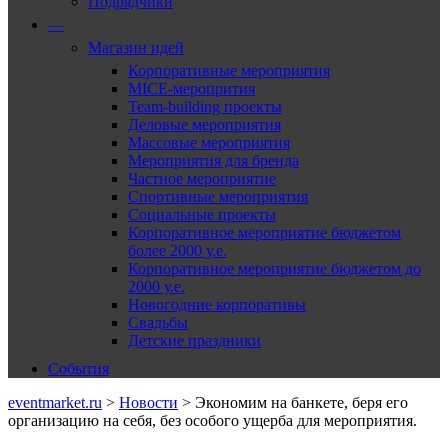
Подрядчики
—
Магазин идей
Корпоративные мероприятия
MICE-меропрития
Team-building проекты
Деловые мероприятия
Массовые мероприятия
Мероприятия для бренда
Частное мероприятие
Спортивные мероприятия
Социальные проекты
Корпоративное мероприятие бюджетом
более 2000 у.е.
Корпоративное мероприятие бюджетом до
2000 у.е.
Новогодние корпоративы
Свадьбы
Детские праздники
События
eventmarket.ru
>
Новости
>
Экономим на банкете, беря его
организацию на себя, без особого ущерба для мероприятия.