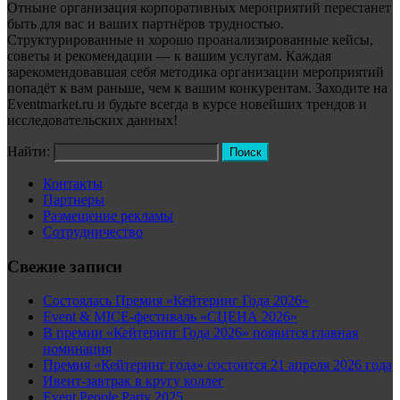
Отныне организация корпоративных мероприятий перестанет
быть для вас и ваших партнёров трудностью.
Структурированные и хорошо проанализированные кейсы,
советы и рекомендации — к вашим услугам. Каждая
зарекомендовавшая себя методика организации мероприятий
попадёт к вам раньше, чем к вашим конкурентам. Заходите на
Eventmarket.ru и будьте всегда в курсе новейших трендов и
исследовательских данных!
Найти:
Контакты
Партнеры
Размещение рекламы
Сотрудничество
Свежие записи
Состоялась Премия «Кейтеринг Года 2026»
Event & MICE-фестиваль «СЦЕНА 2026»
В премии «Кейтеринг Года 2026» появится главная
номинация
Премия «Кейтеринг года» состоится 21 апреля 2026 года
Ивент-завтрак в кругу коллег
Event People Party 2025