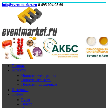
info@eventmarket.ru
8 495 004 05 69
Главная
Новости
Новости event-рынка
Новости агентств
Новости подрядчиков
Интервью
Обзоры
Event
Horeca