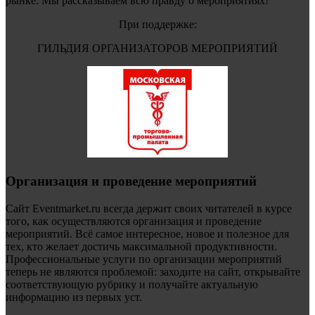
рынке. Мы рассказываем всю правду о мероприятиях!
При поддержке:
ГИЛЬДИЯ ОРГАНИЗАТОРОВ МЕРОПРИЯТИЙ
Организация и проведение мероприятий
Сайт Eventmarket.ru всегда держит своих читателей в курсе
того, как осуществляются организация и проведение
мероприятий. Всё самое интересное, новое и полезное для
тех, кто желает достичь максимальной продуктивности.
Профессиональные услуги по организации мероприятий
теперь не являются проблемой: заходите на сайт, открывайте
соответствующую рубрику и получайте актуальную
информацию из первых уст.