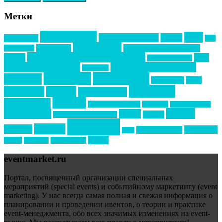
Метки
event премия
mice
global event forum
horeca
event-прорыв
PR в
Золотой пазл
Top marketing
Информационное партнерство
секторе B2B
Премия СТОЛИЧНЫЙ БАНКЕТ
НАОМ
акмр
Премия Созвездие
бизнес-мероприятия
выездные мероприятия
ведомости
интервью
интересное
выставки
интурмаркет
кейсы
маркетинг
кейтеринг
конкурс
конференция
новости
менеджмент
новости подрядчиков
новый год
новый год экспо
премия
образование
отдых
подарки
организация мероприятий
события
свадьбы
реклама
технологии
спортивный ивент
сочи
форум
туризм
фестиваль
филипп котлер
eventmarket.ru
Портал, посвященный организации специальных
мероприятий (special events) и событийному маркетингу (event
marketing). У нас всегда самая полная и свежая информация о
планировании и проведении ивентов, о теории и практике
event-менеджмента, обо всех значимых изменениях на event-