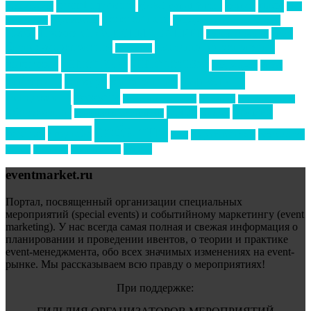
event премия
mice
global event forum
horeca
event-прорыв
PR в
Золотой пазл
Top marketing
Информационное партнерство
секторе B2B
Премия СТОЛИЧНЫЙ БАНКЕТ
НАОМ
акмр
Премия Созвездие
бизнес-мероприятия
выездные мероприятия
ведомости
интервью
интересное
выставки
интурмаркет
кейсы
маркетинг
кейтеринг
конкурс
конференция
новости
менеджмент
новости подрядчиков
новый год
новый год экспо
премия
образование
отдых
подарки
организация мероприятий
события
свадьбы
реклама
технологии
спортивный ивент
сочи
форум
туризм
фестиваль
филипп котлер
eventmarket.ru
Портал, посвященный организации специальных
мероприятий (special events) и событийному маркетингу (event
marketing). У нас всегда самая полная и свежая информация о
планировании и проведении ивентов, о теории и практике
event-менеджмента, обо всех значимых изменениях на event-
рынке. Мы рассказываем всю правду о мероприятиях!
При поддержке: