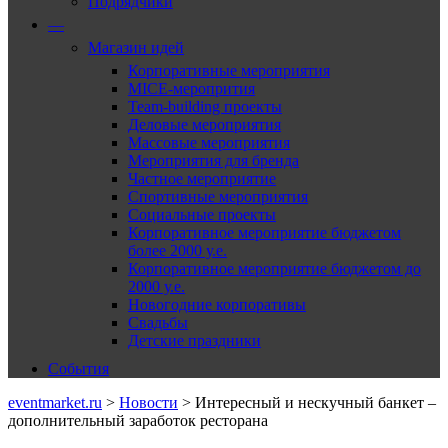
Подрядчики
—
Магазин идей
Корпоративные мероприятия
MICE-меропрития
Team-building проекты
Деловые мероприятия
Массовые мероприятия
Мероприятия для бренда
Частное мероприятие
Спортивные мероприятия
Социальные проекты
Корпоративное мероприятие бюджетом
более 2000 у.е.
Корпоративное мероприятие бюджетом до
2000 у.е.
Новогодние корпоративы
Свадьбы
Детские праздники
События
eventmarket.ru
>
Новости
>
Интересный и нескучный банкет –
дополнительный заработок ресторана