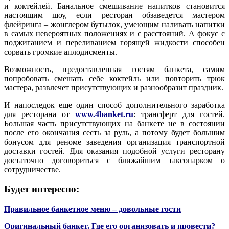
и коктейлей. Банальное смешивание напитков становится
настоящим шоу, если ресторан обзаведется мастером
флейринга – жонглером бутылок, умеющим наливать напитки
в самых невероятных положениях и с расстояний. А фокус с
поджиганием и переливанием горящей жидкости способен
сорвать громкие аплодисменты.
Возможность, предоставленная гостям банкета, самим
попробовать смешать себе коктейль или повторить трюк
мастера, развлечет присутствующих и разнообразит праздник.
И напоследок еще один способ дополнительного заработка
для ресторана от
www.4banket.ru
: трансферт для гостей.
Большая часть присутствующих на банкете не в состоянии
после его окончания сесть за руль, а потому будет большим
бонусом для реноме заведения организация транспортной
доставки гостей. Для оказания подобной услуги ресторану
достаточно договориться с ближайшим таксопарком о
сотрудничестве.
Будет интересно:
Правильное банкетное меню – довольные гости
Оригинальный банкет. Где его организовать и провести?