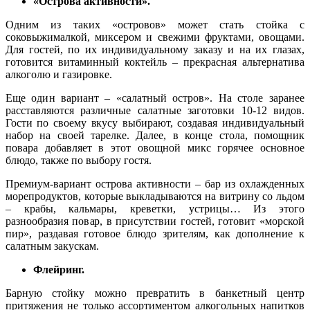
«Острова активности».
Одним из таких «островов» может стать стойка с
соковыжималкой, миксером и свежими фруктами, овощами.
Для гостей, по их индивидуальному заказу и на их глазах,
готовится витаминный коктейль – прекрасная альтернатива
алкоголю и газировке.
Еще один вариант – «салатный остров». На столе заранее
расставляются различные салатные заготовки 10-12 видов.
Гости по своему вкусу выбирают, создавая индивидуальный
набор на своей тарелке. Далее, в конце стола, помощник
повара добавляет в этот овощной микс горячее основное
блюдо, также по выбору гостя.
Премиум-вариант острова активности – бар из охлажденных
морепродуктов, которые выкладываются на витрину со льдом
– крабы, кальмары, креветки, устрицы… Из этого
разнообразия повар, в присутствии гостей, готовит «морской
пир», раздавая готовое блюдо зрителям, как дополнение к
салатным закускам.
Флейринг.
Барную стойку можно превратить в банкетный центр
притяжения не только ассортиментом алкогольных напитков