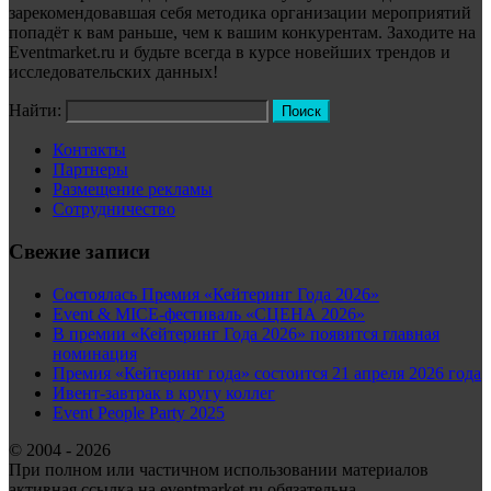
зарекомендовавшая себя методика организации мероприятий
попадёт к вам раньше, чем к вашим конкурентам. Заходите на
Eventmarket.ru и будьте всегда в курсе новейших трендов и
исследовательских данных!
Найти:
Контакты
Партнеры
Размещение рекламы
Сотрудничество
Свежие записи
Состоялась Премия «Кейтеринг Года 2026»
Event & MICE-фестиваль «СЦЕНА 2026»
В премии «Кейтеринг Года 2026» появится главная
номинация
Премия «Кейтеринг года» состоится 21 апреля 2026 года
Ивент-завтрак в кругу коллег
Event People Party 2025
© 2004 - 2026
При полном или частичном использовании материалов
активная ссылка на eventmarket.ru обязательна.