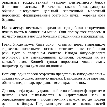
озаглавить торжественный «выход» центрального блюда
банкетного застолья. В качестве такого блюда-фаворита
обычно выступают: цельный запеченный молочный
поросенок; фаршированные осетр или щука; жареная нога
барашка.
На заметку
: несколько вариантов гранд-блюд непременно
нужно иметь в банкетном меню. Они пользуются спросом и
их часто заказывают для больших праздничных мероприятий.
Гранд-блюдо может быть одно – ставится перед виновником
торжества, почетными гостями, женихом и невестой, если
речь идет о свадебном банкете. Иногда блюдо-фаворит
дублируют его уменьшенными копиями, размещая их на
каждый стол. Копией тушки поросенка может стать,
например, тушка гуся или индюшки.
Есть еще один способ эффектно представить блюдо-фаворит –
сделать его художественную нарезку. Выполняет этот карвинг,
обычно, шеф-повар, превращая все в красивое шоу.
Для шоу шефа нужен украшенный стол с блюдом-фаворитом в
центре. Стол выкатывается в «зрительный зал» в
определенное время – после горячих закусок, но до подачи
основного блюда. Под заинтересованные взгляды гостей