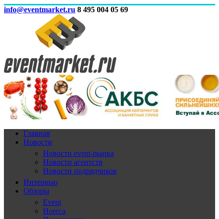
info@eventmarket.ru
8 495 004 05 69
Главная
Новости
Новости event-рынка
Новости агентств
Новости подрядчиков
Интервью
Обзоры
Event
Horeca