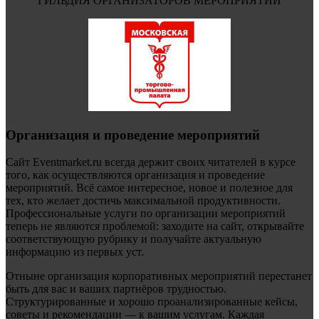
ГИЛЬДИЯ ОРГАНИЗАТОРОВ МЕРОПРИЯТИЙ
Организация и проведение мероприятий
Сайт Eventmarket.ru всегда держит своих читателей в курсе
того, как осуществляются организация и проведение
мероприятий. Всё самое интересное, новое и полезное для
тех, кто желает достичь максимальной продуктивности.
Профессиональные услуги по организации мероприятий
теперь не являются проблемой: заходите на сайт, открывайте
соответствующую рубрику и получайте актуальную
информацию из первых уст.
Отныне организация корпоративных мероприятий перестанет
быть для вас и ваших партнёров трудностью.
Структурированные и хорошо проанализированные кейсы,
советы и рекомендации — к вашим услугам. Каждая