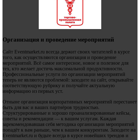
Организация и проведение мероприятий
Сайт Eventmarket.ru всегда держит своих читателей в курсе
того, как осуществляются организация и проведение
мероприятий. Всё самое интересное, новое и полезное для
тех, кто желает достичь максимальной продуктивности.
Профессиональные услуги по организации мероприятий
теперь не являются проблемой: заходите на сайт, открывайте
соответствующую рубрику и получайте актуальную
информацию из первых уст.
Отныне организация корпоративных мероприятий перестанет
быть для вас и ваших партнёров трудностью.
Структурированные и хорошо проанализированные кейсы,
советы и рекомендации — к вашим услугам. Каждая
зарекомендовавшая себя методика организации мероприятий
попадёт к вам раньше, чем к вашим конкурентам. Заходите на
Eventmarket.ru и будьте всегда в курсе новейших трендов и