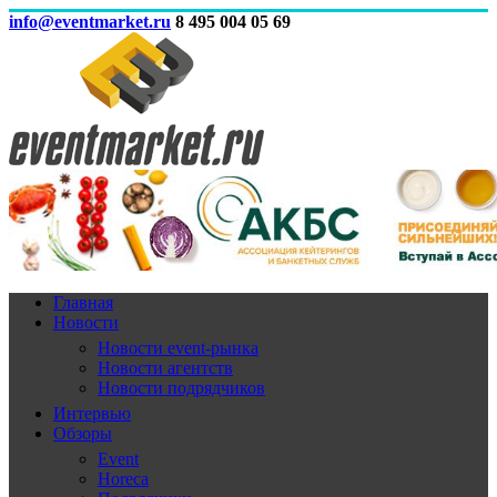
info@eventmarket.ru
8 495 004 05 69
Главная
Новости
Новости event-рынка
Новости агентств
Новости подрядчиков
Интервью
Обзоры
Event
Horeca