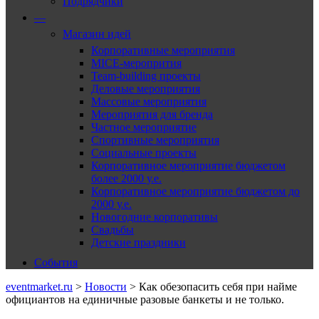
Подрядчики
—
Магазин идей
Корпоративные мероприятия
MICE-меропрития
Team-building проекты
Деловые мероприятия
Массовые мероприятия
Мероприятия для бренда
Частное мероприятие
Спортивные мероприятия
Социальные проекты
Корпоративное мероприятие бюджетом
более 2000 у.е.
Корпоративное мероприятие бюджетом до
2000 у.е.
Новогодние корпоративы
Свадьбы
Детские праздники
События
eventmarket.ru
>
Новости
>
Как обезопасить себя при найме
официантов на единичные разовые банкеты и не только.