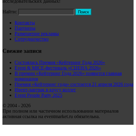
исследовательских данных!
Найти:
Контакты
Партнеры
Размещение рекламы
Сотрудничество
Свежие записи
Состоялась Премия «Кейтеринг Года 2026»
Event & MICE-фестиваль «СЦЕНА 2026»
В премии «Кейтеринг Года 2026» появится главная
номинация
Премия «Кейтеринг года» состоится 21 апреля 2026 года
Ивент-завтрак в кругу коллег
Event People Party 2025
© 2004 - 2026
При полном или частичном использовании материалов
активная ссылка на eventmarket.ru обязательна.