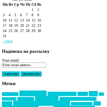
Пн
Вт
Ср
Чт
Пт
Сб
Вс
1
2
3
4
5
6
7
8
9
10
11
12
13
14
15
16
17
18
19
20
21
22
23
24
25
26
27
28
29
30
31
« Май
Подписка на рассылку
Your email:
Метки
event премия
mice
global event forum
horeca
event-прорыв
PR в
Золотой пазл
Top marketing
Информационное партнерство
секторе B2B
Премия СТОЛИЧНЫЙ БАНКЕТ
НАОМ
акмр
Премия Созвездие