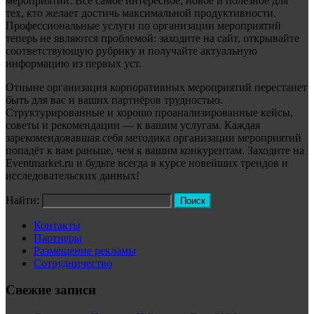
мероприятий. Всё самое интересное, новое и полезное для
тех, кто желает достичь максимальной продуктивности.
Профессиональные услуги по организации мероприятий
теперь не являются проблемой: заходите на сайт, открывайте
соответствующую рубрику и получайте актуальную
информацию из первых уст.
Отныне организация корпоративных мероприятий перестанет
быть для вас и ваших партнёров трудностью.
Структурированные и хорошо проанализированные кейсы,
советы и рекомендации — к вашим услугам. Каждая
зарекомендовавшая себя методика организации мероприятий
попадёт к вам раньше, чем к вашим конкурентам. Заходите на
Eventmarket.ru и будьте всегда в курсе новейших трендов и
исследовательских данных!
Найти:
Контакты
Партнеры
Размещение рекламы
Сотрудничество
Свежие записи