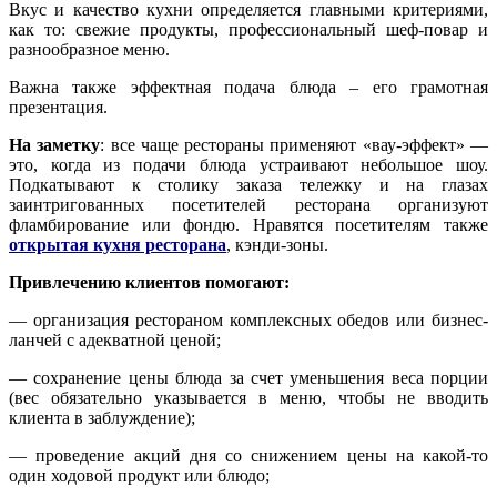
Вкус и качество кухни определяется главными критериями,
как то: свежие продукты, профессиональный шеф-повар и
разнообразное меню.
Важна также эффектная подача блюда – его грамотная
презентация.
На заметку
: все чаще рестораны применяют «вау-эффект» —
это, когда из подачи блюда устраивают небольшое шоу.
Подкатывают к столику заказа тележку и на глазах
заинтригованных посетителей ресторана организуют
фламбирование или фондю. Нравятся посетителям также
открытая кухня ресторана
, кэнди-зоны.
Привлечению клиентов помогают:
— организация рестораном комплексных обедов или бизнес-
ланчей с адекватной ценой;
— сохранение цены блюда за счет уменьшения веса порции
(вес обязательно указывается в меню, чтобы не вводить
клиента в заблуждение);
— проведение акций дня со снижением цены на какой-то
один ходовой продукт или блюдо;