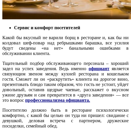
Сервис и комфорт посетителей
Какой бы вкусный не варили борщ в ресторане и, как бы ни
колдовал шеф-повар над ребрышками барашка, все усилия
будут сведены «на нет» банальными ошибками в
обслуживании клиента.
Тщательный подбор обслуживающего персонала – хороший
задел на успех заведения. Ведь именно
официант
является
связующим звеном между кухней ресторана и кошельком
гостя. Сможет ли он «раскрутить» клиента на дорогое вино,
презентовать блюдо таким образом, что гость не устоит, уйдет
довольный, оставив щедрые чаевые, расскажет о вкусном
ужине друзьям и сам превратится в «друга заведения» — все
это вопрос
профессионализма официанта.
Посетителю должно быть в ресторане психологически
комфортно, с какой бы целью он туда ни пришел: свидание с
девушкой, деловая встреча с партнером, дружеские
посиделки, семейный обед.