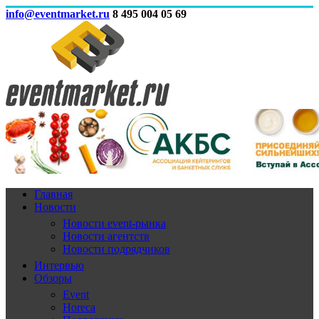
info@eventmarket.ru
8 495 004 05 69
Главная
Новости
Новости event-рынка
Новости агентств
Новости подрядчиков
Интервью
Обзоры
Event
Horeca