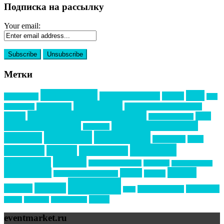
Подписка на рассылку
Your email:
Метки
event премия
mice
global event forum
horeca
event-прорыв
PR в
Золотой пазл
Top marketing
Информационное партнерство
секторе B2B
Премия СТОЛИЧНЫЙ БАНКЕТ
НАОМ
акмр
Премия Созвездие
бизнес-мероприятия
выездные мероприятия
ведомости
интервью
интересное
выставки
интурмаркет
кейсы
маркетинг
кейтеринг
конкурс
конференция
новости
менеджмент
новости подрядчиков
новый год
новый год экспо
премия
образование
отдых
подарки
организация мероприятий
события
свадьбы
реклама
технологии
спортивный ивент
сочи
форум
туризм
фестиваль
филипп котлер
eventmarket.ru