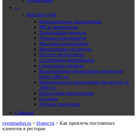
Подрядчики
—
Магазин идей
Корпоративные мероприятия
MICE-меропрития
Team-building проекты
Деловые мероприятия
Массовые мероприятия
Мероприятия для бренда
Частное мероприятие
Спортивные мероприятия
Социальные проекты
Корпоративное мероприятие бюджетом
более 2000 у.е.
Корпоративное мероприятие бюджетом до
2000 у.е.
Новогодние корпоративы
Свадьбы
Детские праздники
События
eventmarket.ru
>
Новости
>
Как привлечь постоянных
клиентов в ресторан