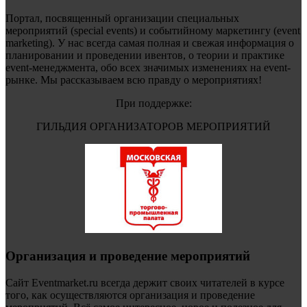
Портал, посвященный организации специальных
мероприятий (special events) и событийному маркетингу (event
marketing). У нас всегда самая полная и свежая информация о
планировании и проведении ивентов, о теории и практике
event-менеджмента, обо всех значимых изменениях на event-
рынке. Мы рассказываем всю правду о мероприятиях!
При поддержке:
ГИЛЬДИЯ ОРГАНИЗАТОРОВ МЕРОПРИЯТИЙ
Организация и проведение мероприятий
Сайт Eventmarket.ru всегда держит своих читателей в курсе
того, как осуществляются организация и проведение