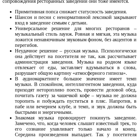
сопровождения ресторанных заведений они тоже имеются.
Примитивная попса снижает статусность заведения.
Шансон и песни с ненормативной лексикой закрывают
вход в заведение семьям с детьми.
Универсальное решение для многих ресторанов –
музыкальный стиль лаунж. Ровная и мягкая, эта музыка
ложится ненавязчивым звуковым фоном, без акцентов и
перегибов.
Неудачное решение – русская музыка. Психологически
она действует на посетителя не так, как рассчитывает
администрация заведения. Музыка на родном языке
отвлекает от еды, заставляет вдумываться в слова,
разрушает общую картину «атмосферного гипноза».
В аудиомаркетинге большое значение имеет темп
музыки. В спокойном, интеллигентном заведении, куда
приходят неторопливо поесть, провести деловой обед,
почитать газету за чашечкой кофе – музыка не должна
торопить и побуждать пуститься в пляс. Напротив, в
пабе или вечернем клубе, и темп, и звук должны быть
быстрыми и энергичными.
Знакомая музыка провоцирует покинуть заведение.
Замечено, что, когда человек слышит известный трек, то
его сознание улавливает только начало и конец.
Середина произведения выпадает. Так у посетителя