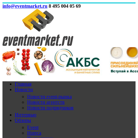
info@eventmarket.ru
8 495 004 05 69
Главная
Новости
Новости event-рынка
Новости агентств
Новости подрядчиков
Интервью
Обзоры
Event
Horeca