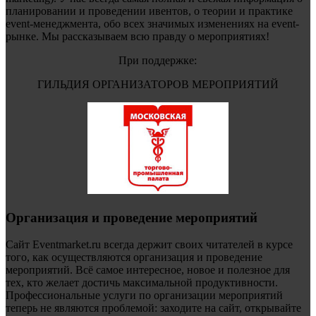
планировании и проведении ивентов, о теории и практике
event-менеджмента, обо всех значимых изменениях на event-
рынке. Мы рассказываем всю правду о мероприятиях!
При поддержке:
ГИЛЬДИЯ ОРГАНИЗАТОРОВ МЕРОПРИЯТИЙ
Организация и проведение мероприятий
Сайт Eventmarket.ru всегда держит своих читателей в курсе
того, как осуществляются организация и проведение
мероприятий. Всё самое интересное, новое и полезное для
тех, кто желает достичь максимальной продуктивности.
Профессиональные услуги по организации мероприятий
теперь не являются проблемой: заходите на сайт, открывайте