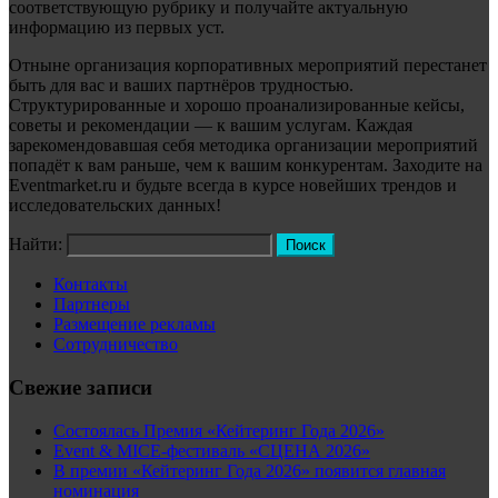
соответствующую рубрику и получайте актуальную
информацию из первых уст.
Отныне организация корпоративных мероприятий перестанет
быть для вас и ваших партнёров трудностью.
Структурированные и хорошо проанализированные кейсы,
советы и рекомендации — к вашим услугам. Каждая
зарекомендовавшая себя методика организации мероприятий
попадёт к вам раньше, чем к вашим конкурентам. Заходите на
Eventmarket.ru и будьте всегда в курсе новейших трендов и
исследовательских данных!
Найти:
Контакты
Партнеры
Размещение рекламы
Сотрудничество
Свежие записи
Состоялась Премия «Кейтеринг Года 2026»
Event & MICE-фестиваль «СЦЕНА 2026»
В премии «Кейтеринг Года 2026» появится главная
номинация