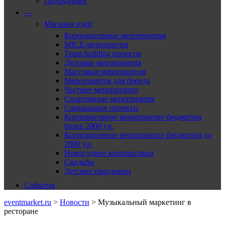
Подрядчики
—
Магазин идей
Корпоративные мероприятия
MICE-меропрития
Team-building проекты
Деловые мероприятия
Массовые мероприятия
Мероприятия для бренда
Частное мероприятие
Спортивные мероприятия
Социальные проекты
Корпоративное мероприятие бюджетом
более 2000 у.е.
Корпоративное мероприятие бюджетом до
2000 у.е.
Новогодние корпоративы
Свадьбы
Детские праздники
События
eventmarket.ru
>
Новости
>
Музыкальный маркетинг в
ресторане