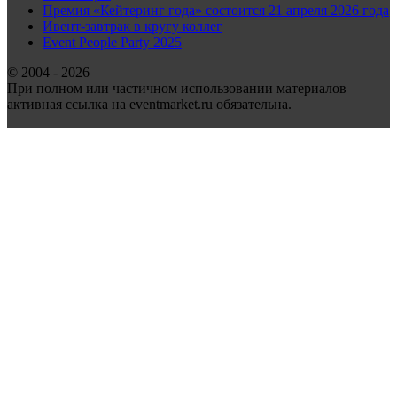
Премия «Кейтеринг года» состоится 21 апреля 2026 года
Ивент-завтрак в кругу коллег
Event People Party 2025
© 2004 - 2026
При полном или частичном использовании материалов
активная ссылка на eventmarket.ru обязательна.