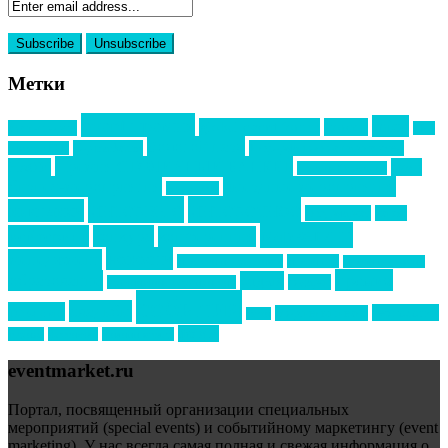
Метки
event премия
mice
global event forum
horeca
event-прорыв
PR в
Золотой пазл
Top marketing
Информационное партнерство
секторе B2B
Премия СТОЛИЧНЫЙ БАНКЕТ
НАОМ
акмр
Премия Созвездие
бизнес-мероприятия
выездные мероприятия
ведомости
интервью
интересное
выставки
интурмаркет
кейсы
маркетинг
кейтеринг
конкурс
конференция
новости
менеджмент
новости подрядчиков
новый год
новый год экспо
премия
образование
отдых
подарки
организация мероприятий
события
свадьбы
реклама
технологии
спортивный ивент
сочи
форум
туризм
фестиваль
филипп котлер
eventmarket.ru
Портал, посвященный организации специальных
мероприятий (special events) и событийному маркетингу (event
marketing). У нас всегда самая полная и свежая информация о