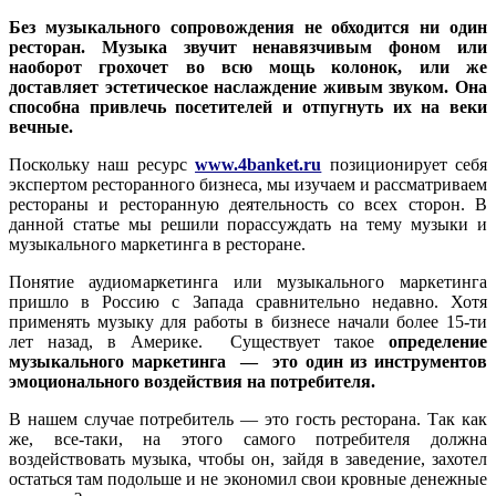
Без музыкального сопровождения не обходится ни один
ресторан. Музыка звучит ненавязчивым фоном или
наоборот грохочет во всю мощь колонок, или же
доставляет эстетическое наслаждение живым звуком. Она
способна привлечь посетителей и отпугнуть их на веки
вечные.
Поскольку наш ресурс
www.4banket.ru
позиционирует себя
экспертом ресторанного бизнеса, мы изучаем и рассматриваем
рестораны и ресторанную деятельность со всех сторон. В
данной статье мы решили порассуждать на тему музыки и
музыкального маркетинга в ресторане.
Понятие аудиомаркетинга или музыкального маркетинга
пришло в Россию с Запада сравнительно недавно. Хотя
применять музыку для работы в бизнесе начали более 15-ти
лет назад, в Америке. Существует такое
определение
музыкального маркетинга — это один из инструментов
эмоционального воздействия на потребителя.
В нашем случае потребитель — это гость ресторана. Так как
же, все-таки, на этого самого потребителя должна
воздействовать музыка, чтобы он, зайдя в заведение, захотел
остаться там подольше и не экономил свои кровные денежные