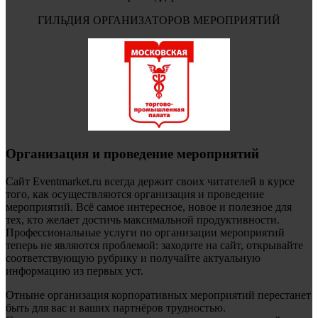
ГИЛЬДИЯ ОРГАНИЗАТОРОВ МЕРОПРИЯТИЙ
Организация и проведение мероприятий
Сайт Eventmarket.ru всегда держит своих читателей в курсе
того, как осуществляются организация и проведение
мероприятий. Всё самое интересное, новое и полезное для
тех, кто желает достичь максимальной продуктивности.
Профессиональные услуги по организации мероприятий
теперь не являются проблемой: заходите на сайт, открывайте
соответствующую рубрику и получайте актуальную
информацию из первых уст.
Отныне организация корпоративных мероприятий перестанет
быть для вас и ваших партнёров трудностью.