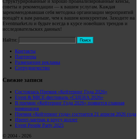
Структурированные и хорошо проанализированные кейсы,
советы и рекомендации — к вашим услугам. Каждая
зарекомендовавшая себя методика организации мероприятий
попадёт к вам раньше, чем к вашим конкурентам. Заходите на
Eventmarket.ru и будьте всегда в курсе новейших трендов и
исследовательских данных!
Найти:
Контакты
Партнеры
Размещение рекламы
Сотрудничество
Свежие записи
Состоялась Премия «Кейтеринг Года 2026»
Event & MICE-фестиваль «СЦЕНА 2026»
В премии «Кейтеринг Года 2026» появится главная
номинация
Премия «Кейтеринг года» состоится 21 апреля 2026 года
Ивент-завтрак в кругу коллег
Event People Party 2025
© 2004 - 2026