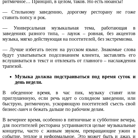
ритмичное… Принцип, в целом, таков. Но есть нюансы!
— Стильному заведению, дорогому ресторану не гоже
ставить попсу и рок.
— Универсальная музыкальная тема, работающая в
заведениях разного типа, – лаунж – ровная, без акцентов
музыка, мягко действующая на посетителей, без экстремизма.
— Лучше избегать песен на русском языке. Знакомые слова
будут ухватываться подсознанием клиента, заставлять его
вслушиваться в текст и отвлекать от главного – наслаждения
трапезой.
Музыка должна подстраиваться под время суток и
день недели.
В обеденное время, в час пик, музыку ставят или
приглушенную, если речь идет о солидном заведении, или
быструю, ритмичную, ускоряющую посетителей съесть свой
бизнес-ланч и бежать дальше по рабочим делам.
В вечернее время, особенно в пятничные и субботние вечера,
для посетителей ресторана устраиваются целые музыкальные
концерты, часто с живым звуком, превращающие ужин в
событие, теплое и неформальное. Это может быть и джаз, и