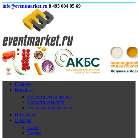
info@eventmarket.ru
8 495 004 05 69
Главная
Новости
Новости event-рынка
Новости агентств
Новости подрядчиков
Интервью
Обзоры
Event
Horeca