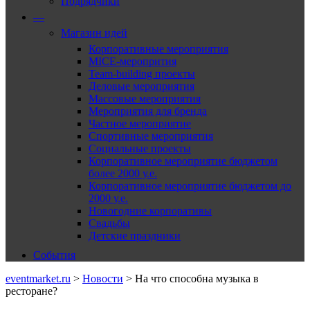
Подрядчики
—
Магазин идей
Корпоративные мероприятия
MICE-меропрития
Team-building проекты
Деловые мероприятия
Массовые мероприятия
Мероприятия для бренда
Частное мероприятие
Спортивные мероприятия
Социальные проекты
Корпоративное мероприятие бюджетом
более 2000 у.е.
Корпоративное мероприятие бюджетом до
2000 у.е.
Новогодние корпоративы
Свадьбы
Детские праздники
События
eventmarket.ru
>
Новости
>
На что способна музыка в
ресторане?