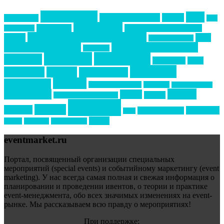
event премия
mice
global event forum
horeca
event-прорыв
PR в
Золотой пазл
Top marketing
Информационное партнерство
секторе B2B
Премия СТОЛИЧНЫЙ БАНКЕТ
НАОМ
акмр
Премия Созвездие
бизнес-мероприятия
выездные мероприятия
ведомости
интервью
интересное
выставки
интурмаркет
кейсы
маркетинг
кейтеринг
конкурс
конференция
новости
менеджмент
новости подрядчиков
новый год
новый год экспо
премия
образование
отдых
подарки
организация мероприятий
события
свадьбы
реклама
технологии
спортивный ивент
сочи
форум
туризм
фестиваль
филипп котлер
eventmarket.ru
Портал, посвященный организации специальных
мероприятий (special events) и событийному маркетингу (event
marketing). У нас всегда самая полная и свежая информация о
планировании и проведении ивентов, о теории и практике
event-менеджмента, обо всех значимых изменениях на event-
рынке. Мы рассказываем всю правду о мероприятиях!
При поддержке: