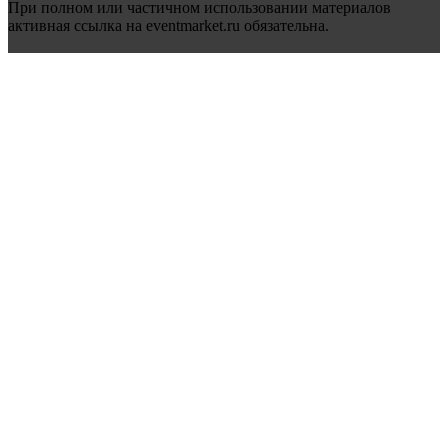
При полном или частичном использовании материалов
активная ссылка на eventmarket.ru обязательна.