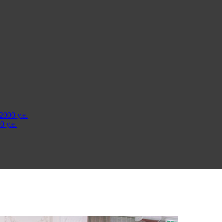
000 у.е.
 у.е.