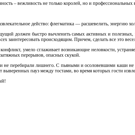
очность – вежливость не только королей, но и профессиональных
развлекательное действо: флегматика — расшевелить, энергию хо
едущий должен быстро вычленить самых активных и полезных, 
всех заинтересовать происходящим. Причем, сделать все это вес
конфликт, умело сглаживает возникающие неловкости, устраняе
я затяжных перерывов, опасных скукой.
сти не перебирали лишнего. С пьяными и осоловевшими каши не 
 выверенных пауз между тостами, во время которых гости извлек
ый!