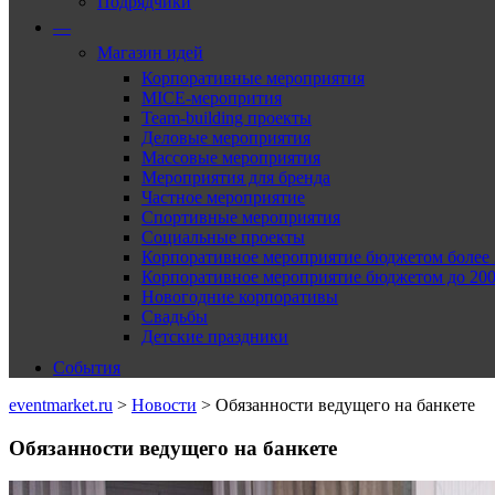
Подрядчики
—
Магазин идей
Корпоративные мероприятия
MICE-меропрития
Team-building проекты
Деловые мероприятия
Массовые мероприятия
Мероприятия для бренда
Частное мероприятие
Спортивные мероприятия
Социальные проекты
Корпоративное мероприятие бюджетом более 2
Корпоративное мероприятие бюджетом до 2000
Новогодние корпоративы
Свадьбы
Детские праздники
События
eventmarket.ru
>
Новости
>
Обязанности ведущего на банкете
Обязанности ведущего на банкете