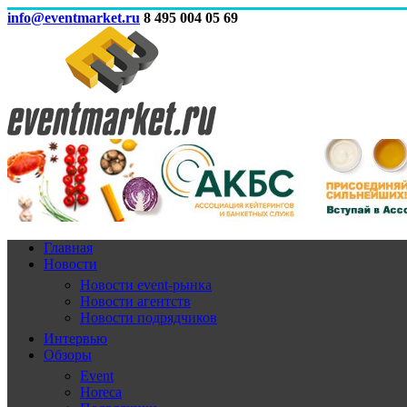
info@eventmarket.ru
8 495 004 05 69
Главная
Новости
Новости event-рынка
Новости агентств
Новости подрядчиков
Интервью
Обзоры
Event
Horeca