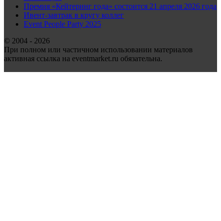
Премия «Кейтеринг года» состоится 21 апреля 2026 года
Ивент-завтрак в кругу коллег
Event People Party 2025
© 2004 - 2026
При полном или частичном использовании материалов
активная ссылка на eventmarket.ru обязательна.