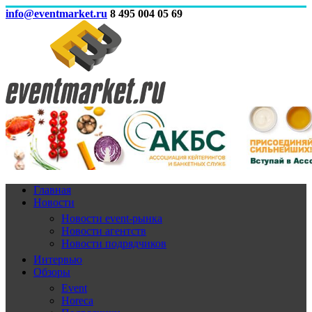
info@eventmarket.ru
8 495 004 05 69
Главная
Новости
Новости event-рынка
Новости агентств
Новости подрядчиков
Интервью
Обзоры
Event
Horeca