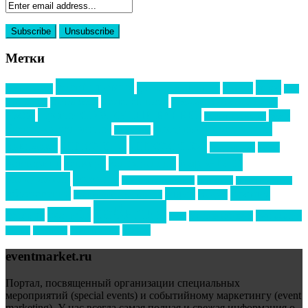
Метки
event премия
mice
global event forum
horeca
event-прорыв
PR в
Золотой пазл
Top marketing
Информационное партнерство
секторе B2B
Премия СТОЛИЧНЫЙ БАНКЕТ
НАОМ
акмр
Премия Созвездие
бизнес-мероприятия
выездные мероприятия
ведомости
интервью
интересное
выставки
интурмаркет
кейсы
маркетинг
кейтеринг
конкурс
конференция
новости
менеджмент
новости подрядчиков
новый год
новый год экспо
премия
образование
отдых
подарки
организация мероприятий
события
свадьбы
реклама
технологии
спортивный ивент
сочи
форум
туризм
фестиваль
филипп котлер
eventmarket.ru
Портал, посвященный организации специальных
мероприятий (special events) и событийному маркетингу (event
marketing). У нас всегда самая полная и свежая информация о