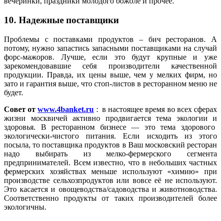
вечеринки, праздники молодого божоле и прочее.
10. Надежные поставщики
Проблемы с поставками продуктов – бич ресторанов. А
потому, нужно запастись запасными поставщиками на случай
форс-мажоров. Лучше, если это будут крупные и уже
зарекомендовавшие себя производители качественной
продукции. Правда, их цены выше, чем у мелких фирм, но
зато и гарантия выше, что стоп-листов в ресторанном меню не
будет.
Совет от
www.4banket.ru
: в настоящее время во всех сферах
жизни москвичей активно продвигается тема экологии и
здоровья. В ресторанном бизнесе — это тема здорового
экологически-чистого питания. Если исходить из этого
посыла, то поставщика продуктов в Ваш московский ресторан
надо выбирать из мелко-фермерского сегмента
предпринимателей. Всем известно, что в небольших частных
фермерских хозяйствах меньше используют «химию» при
производстве сельхозпродуктов или вовсе её не используют.
Это касается и овощеводства/садоводства и животноводства.
Соответственно продукты от таких производителей более
экологичны.