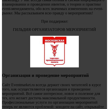
планировании и проведении ивентов, о теории и практике
event-менеджмента, обо всех значимых изменениях на event-
рынке. Мы рассказываем всю правду о мероприятиях!
При поддержке:
ГИЛЬДИЯ ОРГАНИЗАТОРОВ МЕРОПРИЯТИЙ
Организация и проведение мероприятий
Сайт Eventmarket.ru всегда держит своих читателей в курсе
того, как осуществляются организация и проведение
мероприятий. Всё самое интересное, новое и полезное для
тех, кто желает достичь максимальной продуктивности.
Профессиональные услуги по организации мероприятий
теперь не являются проблемой: заходите на сайт, открывайте