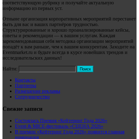
соответствующую рубрику и получайте актуальную
информацию из первых уст.
Отныне организация корпоративных мероприятий перестанет
быть для вас и ваших партнёров трудностью.
Структурированные и хорошо проанализированные кейсы,
советы и рекомендации — к вашим услугам. Каждая
зарекомендовавшая себя методика организации мероприятий
попадёт к вам раньше, чем к вашим конкурентам. Заходите на
Eventmarket.ru и будьте всегда в курсе новейших трендов и
исследовательских данных!
Найти:
Контакты
Партнеры
Размещение рекламы
Сотрудничество
Свежие записи
Состоялась Премия «Кейтеринг Года 2026»
Event & MICE-фестиваль «СЦЕНА 2026»
В премии «Кейтеринг Года 2026» появится главная
номинация