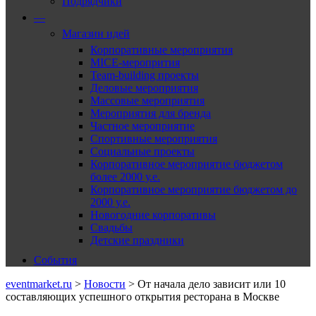
Подрядчики
—
Магазин идей
Корпоративные мероприятия
MICE-меропрития
Team-building проекты
Деловые мероприятия
Массовые мероприятия
Мероприятия для бренда
Частное мероприятие
Спортивные мероприятия
Социальные проекты
Корпоративное мероприятие бюджетом
более 2000 у.е.
Корпоративное мероприятие бюджетом до
2000 у.е.
Новогодние корпоративы
Свадьбы
Детские праздники
События
eventmarket.ru
>
Новости
>
От начала дело зависит или 10
составляющих успешного открытия ресторана в Москве