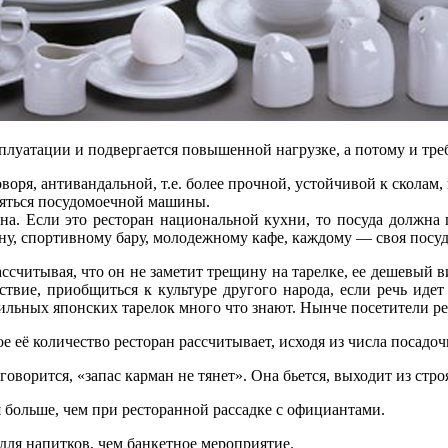
луатации и подвергается повышенной нагрузке, а потому и треб
оворя, антивандальной, т.е. более прочной, устойчивой к скола
ояться посудомоечной машины.
ана. Если это ресторан национальной кухни, то посуда должн
ну, спортивному бару, молодежному кафе, каждому — своя посуд
ассчитывая, что он не заметит трещину на тарелке, ее дешевый 
ьствие, приобщиться к культуре другого народа, если речь иде
льных японских тарелок много что знают. Нынче посетители ре
её количество ресторан рассчитывает, исходя из числа посадочны
говорится, «запас карман не тянет». Она бьется, выходит из стро
 больше, чем при ресторанной рассадке с официантами.
ля напитков, чем банкетное мероприятие.