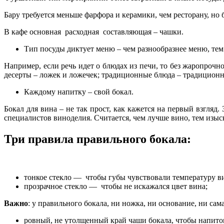
Бару требуется меньше фарфора и керамики, чем ресторану, но 
В кафе основная расходная составляющая – чашки.
Тип посуды диктует меню – чем разнообразнее меню, тем
Например, если речь идет о блюдах из печи, то без жаропроч
десерты – ложек и ложечек; традиционные блюда – традиционн
Каждому напитку – свой бокал.
Бокал для вина – не так прост, как кажется на первый взгля
специалистов виноделия. Считается, чем лучше вино, тем изыск
Три правила правильного бокала:
тонкое стекло — чтобы губы чувствовали температуру в
прозрачное стекло — чтобы не искажался цвет вина;
Важно
: у правильного бокала, ни ножка, ни основание, ни са
ровный, не утолщенный край чаши бокала, чтобы напиток