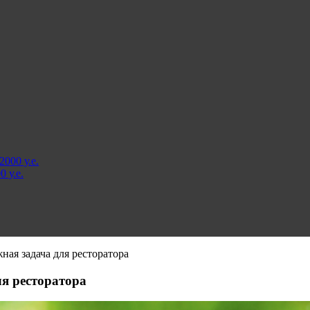
000 у.е.
 у.е.
ая задача для ресторатора
ля ресторатора