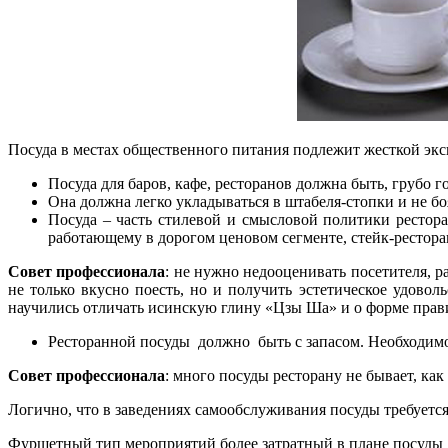
Посуда в местах общественного питания подлежит жесткой эксп
Посуда для баров, кафе, ресторанов должна быть, грубо г
Она должна легко укладываться в штабеля-стопки и не б
Посуда – часть стилевой и смысловой политики рестор
работающему в дорогом ценовом сегменте, стейк-рестора
Совет профессионала
: не нужно недооценивать посетителя, р
не только вкусно поесть, но и получить эстетическое удовол
научились отличать исинскую глину «Цзы Ша» и о форме прави
Ресторанной посуды должно быть с запасом. Необходимое 
Совет профессионала
: много посуды ресторану не бывает, как 
Логично, что в заведениях самообслуживания посуды требуется
Фуршетный тип мероприятий более затратный в плане посуды д