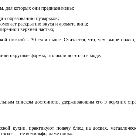
м, для которых они предназначены:
щий образованию пузырьков;
помогает раскрытию вкуса и аромата вина;
сширенной верхней частью;
ой ножкой – 30 см и выше. Считается, что, чем выше ножка,
ли округлые формы, что были до этого в моде.
альным списком достоинств, удерживающим его в верхних стро
ской кухни, практикуют подачу блюд на досках, металлически
утасы» — не комильфо, даже плохо.