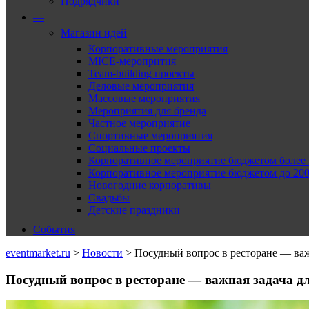
Подрядчики
—
Магазин идей
Корпоративные мероприятия
MICE-меропрития
Team-building проекты
Деловые мероприятия
Массовые мероприятия
Мероприятия для бренда
Частное мероприятие
Спортивные мероприятия
Социальные проекты
Корпоративное мероприятие бюджетом более 2
Корпоративное мероприятие бюджетом до 2000
Новогодние корпоративы
Свадьбы
Детские праздники
События
eventmarket.ru
>
Новости
>
Посудный вопрос в ресторане — важн
Посудный вопрос в ресторане — важная задача д