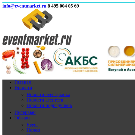
info@eventmarket.ru
8 495 004 05 69
Главная
Новости
Новости event-рынка
Новости агентств
Новости подрядчиков
Интервью
Обзоры
Event
Horeca