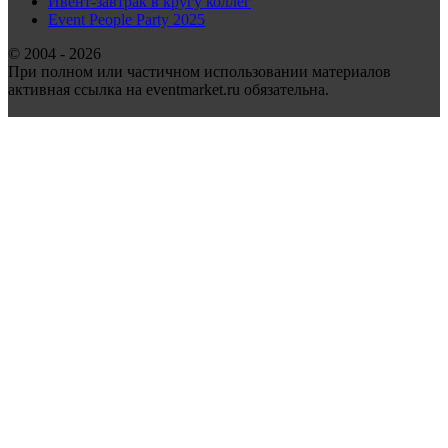
Ивент-завтрак в кругу коллег
Event People Party 2025
© 2004 - 2026
При полном или частичном использовании материалов
активная ссылка на eventmarket.ru обязательна.