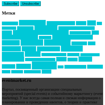
Метки
event премия
mice
global event forum
horeca
event-прорыв
PR в
Золотой пазл
Top marketing
Информационное партнерство
секторе B2B
Премия СТОЛИЧНЫЙ БАНКЕТ
НАОМ
акмр
Премия Созвездие
бизнес-мероприятия
выездные мероприятия
ведомости
интервью
интересное
выставки
интурмаркет
кейсы
маркетинг
кейтеринг
конкурс
конференция
новости
менеджмент
новости подрядчиков
новый год
новый год экспо
премия
образование
отдых
подарки
организация мероприятий
события
свадьбы
реклама
технологии
спортивный ивент
сочи
форум
туризм
фестиваль
филипп котлер
eventmarket.ru
Портал, посвященный организации специальных
мероприятий (special events) и событийному маркетингу (event
marketing). У нас всегда самая полная и свежая информация о
планировании и проведении ивентов, о теории и практике