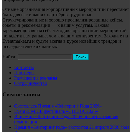
Отныне организация корпоративных мероприятий перестанет
быть для вас и ваших партнёров трудностью.
Структурированные и хорошо проанализированные кейсы,
советы и рекомендации — к вашим услугам. Каждая
зарекомендовавшая себя методика организации мероприятий
попадёт к вам раньше, чем к вашим конкурентам. Заходите на
Eventmarket.ru и будьте всегда в курсе новейших трендов и
исследовательских данных!
Найти:
Контакты
Партнеры
Размещение рекламы
Сотрудничество
Свежие записи
Состоялась Премия «Кейтеринг Года 2026»
Event & MICE-фестиваль «СЦЕНА 2026»
В премии «Кейтеринг Года 2026» появится главная
номинация
Премия «Кейтеринг года» состоится 21 апреля 2026 года