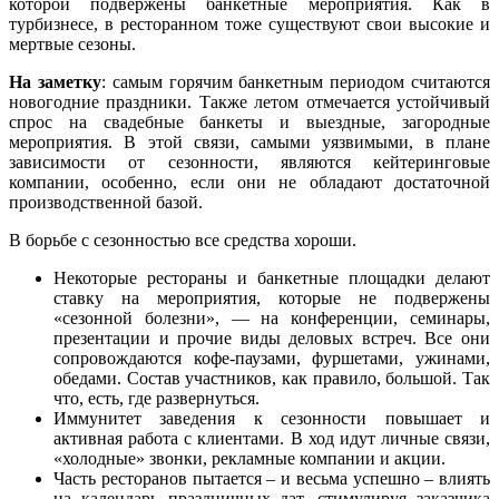
которой подвержены банкетные мероприятия. Как в
турбизнесе, в ресторанном тоже существуют свои высокие и
мертвые сезоны.
На заметку
: самым горячим банкетным периодом считаются
новогодние праздники. Также летом отмечается устойчивый
спрос на свадебные банкеты и выездные, загородные
мероприятия. В этой связи, самыми уязвимыми, в плане
зависимости от сезонности, являются кейтеринговые
компании, особенно, если они не обладают достаточной
производственной базой.
В борьбе с сезонностью все средства хороши.
Некоторые рестораны и банкетные площадки делают
ставку на мероприятия, которые не подвержены
«сезонной болезни», — на конференции, семинары,
презентации и прочие виды деловых встреч. Все они
сопровождаются кофе-паузами, фуршетами, ужинами,
обедами. Состав участников, как правило, большой. Так
что, есть, где развернуться.
Иммунитет заведения к сезонности повышает и
активная работа с клиентами. В ход идут личные связи,
«холодные» звонки, рекламные компании и акции.
Часть ресторанов пытается – и весьма успешно – влиять
на календарь праздничных дат, стимулируя заказчика