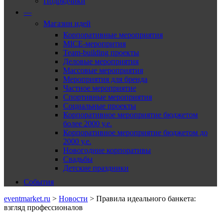
Подрядчики
—
Магазин идей
Корпоративные мероприятия
MICE-меропрития
Team-building проекты
Деловые мероприятия
Массовые мероприятия
Мероприятия для бренда
Частное мероприятие
Спортивные мероприятия
Социальные проекты
Корпоративное мероприятие бюджетом
более 2000 у.е.
Корпоративное мероприятие бюджетом до
2000 у.е.
Новогодние корпоративы
Свадьбы
Детские праздники
События
eventmarket.ru
>
Новости
>
Правила идеального банкета:
взгляд профессионалов