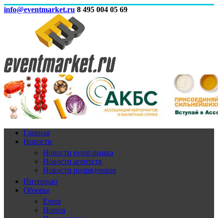
info@eventmarket.ru
8 495 004 05 69
Главная
Новости
Новости event-рынка
Новости агентств
Новости подрядчиков
Интервью
Обзоры
Event
Horeca