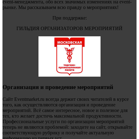
event-менеджмента, обо всех значимых изменениях на event-
рынке. Мы рассказываем всю правду о мероприятиях!
При поддержке:
ГИЛЬДИЯ ОРГАНИЗАТОРОВ МЕРОПРИЯТИЙ
Организация и проведение мероприятий
Сайт Eventmarket.ru всегда держит своих читателей в курсе
того, как осуществляются организация и проведение
мероприятий. Всё самое интересное, новое и полезное для
тех, кто желает достичь максимальной продуктивности.
Профессиональные услуги по организации мероприятий
теперь не являются проблемой: заходите на сайт, открывайте
соответствующую рубрику и получайте актуальную
информацию из первых уст.