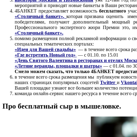
мероприятий и приводят новые банкеты в Ваши рестораны
4БАНКЕТ предоставляет возможность
бесплатного
учас
«Столичный банкет»
,
которая призвана оценить име
победителями, получают дополнительный мощный ре
Профессионального экспертного жюри Премии это, им
«Столичный банкет».
помимо размещения полной рекламной информации о св
специальных тематических порталах:
«Идеи для Вашей свадьбы»
— в течение всего срока р
«Где встретить Новый год»
— с 01.10. по 15.01
«День Святого Валентина в ресторанах и отелях Мос
«Летние веранды, площадки и шатры»
— с 01.04. по 3
Смело можем сказать, что только 4БАНКЕТ предостав
в течение всего срока размещения мы публикуем новости
наших страницах популярных соцсетей
Twitter
и
Vkonta
Вашей площадке узнают все большее количество потенци
команда онлайн-сервис нашего ресурса в течение всего 
Про бесплатный сыр в мышеловке.