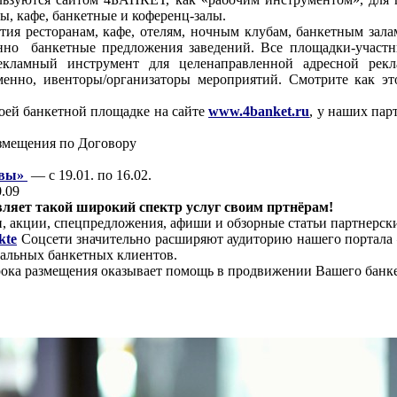
, кафе, банкетные и коференц-залы.
тия ресторанам, кафе, отелям, ночным клубам, банкетным за
нно банкетные предложения заведений. Все площадки-участн
кламный инструмент для целенаправленной адресной рекл
енно, ивенторы/организаторы мероприятий. Смотрите как э
оей банкетной площадке на сайте
www.4banket.ru
, у наших пар
азмещения по Договору
квы»
— с 19.01. по 16.02.
0.09
ляет такой широкий спектр услуг своим пртнёрам!
, акции, спецпредложения, афиши и обзорные статьи партнерски
kte
Соцсети значительно расширяют аудиторию нашего портала 
альных банкетных клиентов.
срока размещения оказывает помощь в продвижении Вашего банке