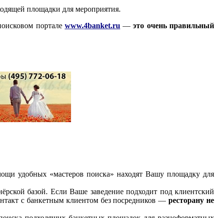
дходящей площадки для мероприятия.
-поисковом портале
www.4banket.ru
—
это очень правильный
мощи удобных «мастеров поиска» находят Вашу площадку для
ёрской базой. Если Ваше заведение подходит под клиентский
онтакт с банкетным клиентом без посредников —
ресторану не
 поиска подходящих банкетных площадок для разноформатных