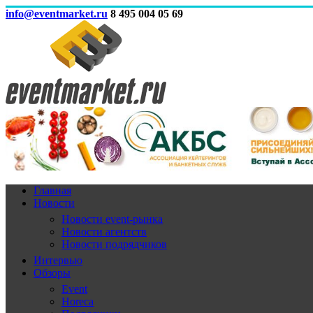
info@eventmarket.ru
8 495 004 05 69
Главная
Новости
Новости event-рынка
Новости агентств
Новости подрядчиков
Интервью
Обзоры
Event
Horeca