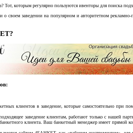
ра? Тот, которым регулярно пользуются ивенторы для поиска по
ции о своем заведении на популярном и авторитетном рекламно
KET?
ов:
тных клиентов в заведение, которые самостоятельно при по
дходящее заведение клиентам, работают только с нашей партн
 банкетного клиента. Ваш банкетный менеджер имеет прямой к
льзуются сайтом 4БАНКЕТ, как «рабочим инструментом», для