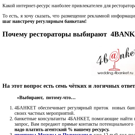
Какой интернет-ресурс наиболее привлекателен для ресторато
То есть, я хочу сказать, что размещение рекламной информа
шаг навстречу регулярным банкетам!
Почему рестораторы выбирают 4BAN
На этот вопрос есть семь чётких и логичных ответ
«Выбирают, потому-что…
4БАНКЕТ обеспечивает регулярный приток новых банке
своих частных мероприятий.
банкетные консультанты 4БАНКЕТ, помогающие найти по
запрос, Вам передают прямые контакты потенциального
надо платить агентский % нашему ресурсу.
ивенторы Москвы и Подмосковья
уже 12-тый год по