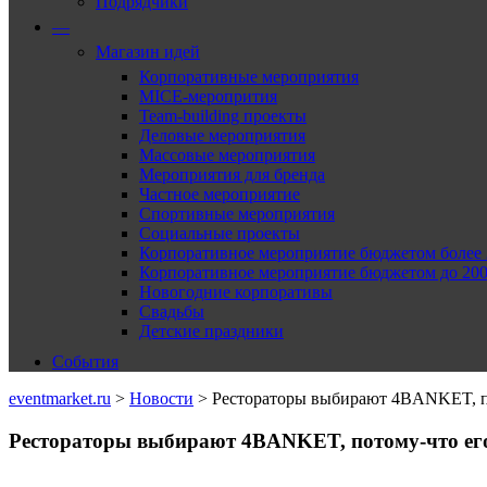
Подрядчики
—
Магазин идей
Корпоративные мероприятия
MICE-меропрития
Team-building проекты
Деловые мероприятия
Массовые мероприятия
Мероприятия для бренда
Частное мероприятие
Спортивные мероприятия
Социальные проекты
Корпоративное мероприятие бюджетом более 2
Корпоративное мероприятие бюджетом до 2000
Новогодние корпоративы
Свадьбы
Детские праздники
События
eventmarket.ru
>
Новости
>
Рестораторы выбирают 4BANKET, по
Рестораторы выбирают 4BANKET, потому-что ег