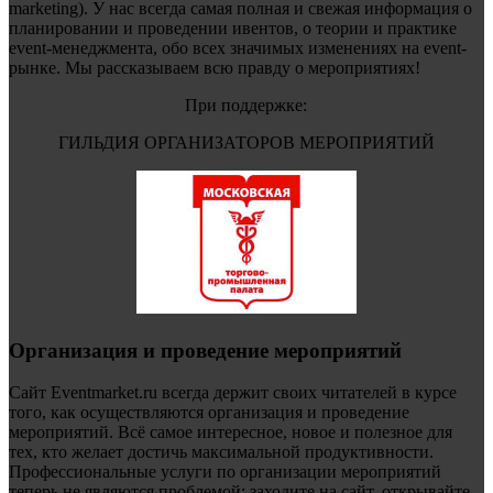
marketing). У нас всегда самая полная и свежая информация о
планировании и проведении ивентов, о теории и практике
event-менеджмента, обо всех значимых изменениях на event-
рынке. Мы рассказываем всю правду о мероприятиях!
При поддержке:
ГИЛЬДИЯ ОРГАНИЗАТОРОВ МЕРОПРИЯТИЙ
Организация и проведение мероприятий
Сайт Eventmarket.ru всегда держит своих читателей в курсе
того, как осуществляются организация и проведение
мероприятий. Всё самое интересное, новое и полезное для
тех, кто желает достичь максимальной продуктивности.
Профессиональные услуги по организации мероприятий
теперь не являются проблемой: заходите на сайт, открывайте