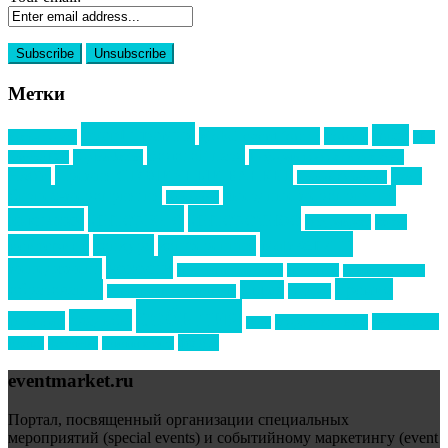
Метки
event премия
mice
global event forum
horeca
event-прорыв
PR в
Золотой пазл
Top marketing
Информационное партнерство
секторе B2B
Премия СТОЛИЧНЫЙ БАНКЕТ
НАОМ
акмр
Премия Созвездие
бизнес-мероприятия
выездные мероприятия
ведомости
интервью
интересное
выставки
интурмаркет
кейсы
маркетинг
кейтеринг
конкурс
конференция
новости
менеджмент
новости подрядчиков
новый год
новый год экспо
премия
образование
отдых
подарки
организация мероприятий
события
свадьбы
реклама
технологии
спортивный ивент
сочи
форум
туризм
фестиваль
филипп котлер
eventmarket.ru
Портал, посвященный организации специальных
мероприятий (special events) и событийному маркетингу (event