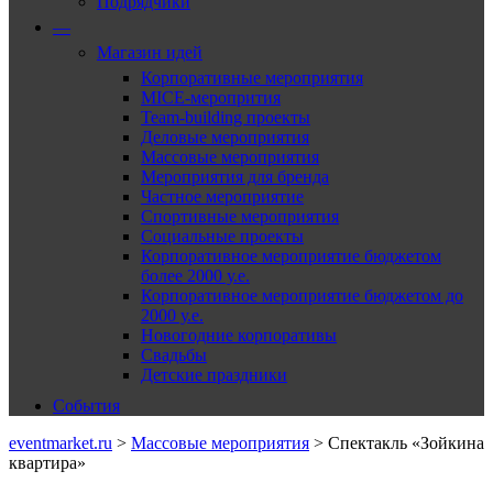
Подрядчики
—
Магазин идей
Корпоративные мероприятия
MICE-меропрития
Team-building проекты
Деловые мероприятия
Массовые мероприятия
Мероприятия для бренда
Частное мероприятие
Спортивные мероприятия
Социальные проекты
Корпоративное мероприятие бюджетом
более 2000 у.е.
Корпоративное мероприятие бюджетом до
2000 у.е.
Новогодние корпоративы
Свадьбы
Детские праздники
События
eventmarket.ru
>
Массовые мероприятия
>
Спектакль «Зойкина
квартира»