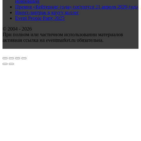
номинация
Премия «Кейтеринг года» состоится 21 апреля 2026 года
Ивент-завтрак в кругу коллег
Event People Party 2025
© 2004 - 2026
При полном или частичном использовании материалов
активная ссылка на eventmarket.ru обязательна.