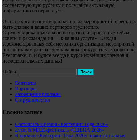
соответствующую рубрику и получайте актуальную
информацию из первых уст.
Отныне организация корпоративных мероприятий перестанет
быть для вас и ваших партнёров трудностью.
Структурированные и хорошо проанализированные кейсы,
советы и рекомендации — к вашим услугам. Каждая
зарекомендовавшая себя методика организации мероприятий
попадёт к вам раньше, чем к вашим конкурентам. Заходите на
Eventmarket.ru и будьте всегда в курсе новейших трендов и
исследовательских данных!
Найти:
Контакты
Партнеры
Размещение рекламы
Сотрудничество
Свежие записи
Состоялась Премия «Кейтеринг Года 2026»
Event & MICE-фестиваль «СЦЕНА 2026»
В премии «Кейтеринг Года 2026» появится главная