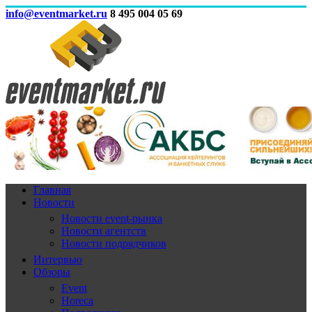
info@eventmarket.ru
8 495 004 05 69
Главная
Новости
Новости event-рынка
Новости агентств
Новости подрядчиков
Интервью
Обзоры
Event
Horeca