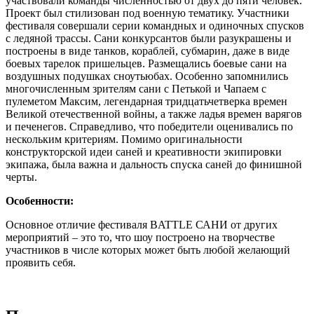
участвовали команды численностью от двух до пяти человек.
Проект был стилизован под военную тематику. Участники
фестиваля совершали серии командных и одиночных спусков
с ледяной трассы. Сани конкурсантов были разукрашены и
построены в виде танков, кораблей, субмарин, даже в виде
боевых тарелок пришельцев. Размещались боевые сани на
воздушных подушках сноутьюбах. Особенно запомнились
многочисленным зрителям сани с Петькой и Чапаем с
пулеметом Максим, легендарная тридцатьчетверка времен
Великой отечественной войны, а также ладья времен варягов
и печенегов. Справедливо, что победители оценивались по
нескольким критериям. Помимо оригинальности
конструкторской идеи саней и креативности экипировки
экипажа, была важна и дальность спуска саней до финишной
черты.
Особенности:
Основное отличие фестиваля BATTLE САНИ от других
мероприятий – это то, что шоу построено на творчестве
участников в числе которых может быть любой желающий
проявить себя.