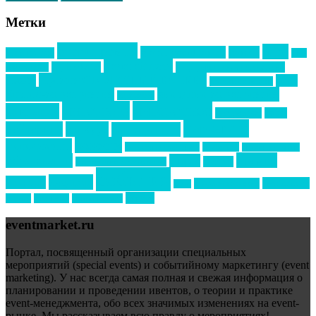
Метки
event премия
mice
global event forum
horeca
event-прорыв
PR в
Золотой пазл
Top marketing
Информационное партнерство
секторе B2B
Премия СТОЛИЧНЫЙ БАНКЕТ
НАОМ
акмр
Премия Созвездие
бизнес-мероприятия
выездные мероприятия
ведомости
интервью
интересное
выставки
интурмаркет
кейсы
маркетинг
кейтеринг
конкурс
конференция
новости
менеджмент
новости подрядчиков
новый год
новый год экспо
премия
образование
отдых
подарки
организация мероприятий
события
свадьбы
реклама
технологии
спортивный ивент
сочи
форум
туризм
фестиваль
филипп котлер
eventmarket.ru
Портал, посвященный организации специальных
мероприятий (special events) и событийному маркетингу (event
marketing). У нас всегда самая полная и свежая информация о
планировании и проведении ивентов, о теории и практике
event-менеджмента, обо всех значимых изменениях на event-
рынке. Мы рассказываем всю правду о мероприятиях!