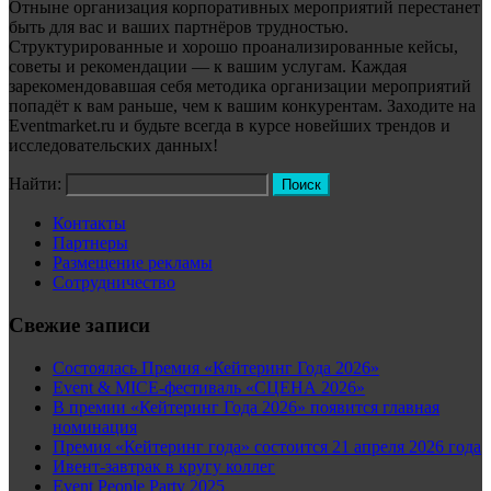
Отныне организация корпоративных мероприятий перестанет
быть для вас и ваших партнёров трудностью.
Структурированные и хорошо проанализированные кейсы,
советы и рекомендации — к вашим услугам. Каждая
зарекомендовавшая себя методика организации мероприятий
попадёт к вам раньше, чем к вашим конкурентам. Заходите на
Eventmarket.ru и будьте всегда в курсе новейших трендов и
исследовательских данных!
Найти:
Контакты
Партнеры
Размещение рекламы
Сотрудничество
Свежие записи
Состоялась Премия «Кейтеринг Года 2026»
Event & MICE-фестиваль «СЦЕНА 2026»
В премии «Кейтеринг Года 2026» появится главная
номинация
Премия «Кейтеринг года» состоится 21 апреля 2026 года
Ивент-завтрак в кругу коллег
Event People Party 2025