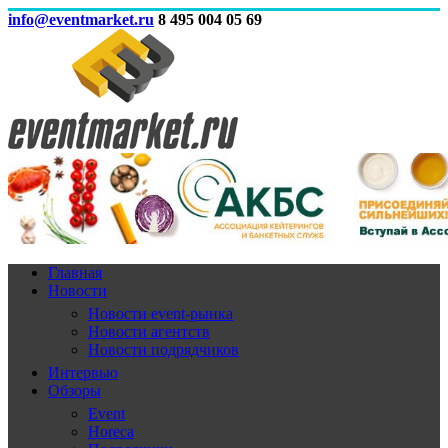
info@eventmarket.ru
8 495 004 05 69
Главная
Новости
Новости event-рынка
Новости агентств
Новости подрядчиков
Интервью
Обзоры
Event
Horeca