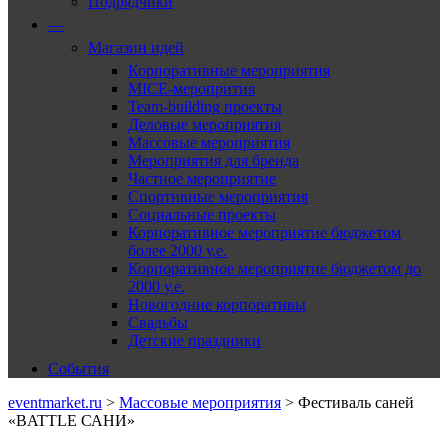
Подрядчики
—
Магазин идей
Корпоративные мероприятия
MICE-меропрития
Team-building проекты
Деловые мероприятия
Массовые мероприятия
Мероприятия для бренда
Частное мероприятие
Спортивные мероприятия
Социальные проекты
Корпоративное мероприятие бюджетом
более 2000 у.е.
Корпоративное мероприятие бюджетом до
2000 у.е.
Новогодние корпоративы
Свадьбы
Детские праздники
События
eventmarket.ru
>
Массовые мероприятия
>
Фестиваль саней
«BATTLE САНИ»