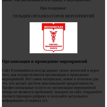
При поддержке:
ГИЛЬДИЯ ОРГАНИЗАТОРОВ МЕРОПРИЯТИЙ
Организация и проведение мероприятий
Сайт Eventmarket.ru всегда держит своих читателей в курсе
того, как осуществляются организация и проведение
мероприятий. Всё самое интересное, новое и полезное для
тех, кто желает достичь максимальной продуктивности.
Профессиональные услуги по организации мероприятий
теперь не являются проблемой: заходите на сайт, открывайте
соответствующую рубрику и получайте актуальную
информацию из первых уст.