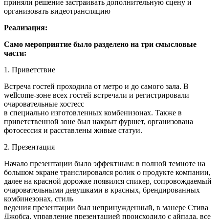
приняли решение застраивать дополнительную сцену и
организовать видеотрансляцию
Реализация:
Само мероприятие было разделено на три смысловые
части:
1. Приветствие
Встреча гостей проходила от метро и до самого зала. В
wellcome-зоне всех гостей встречали и регистрировали
очаровательные хостесс
в специально изготовленных комбенизонах. Также в
приветственной зоне был накрыт фуршет, организована
фотосессия и расставлены живые статуи.
2. Презентация
Начало презентации было эффектным: в полной темноте на
большом экране транслировался ролик о продукте компании,
далее на красной дорожке появился спикер, сопровождаемый
очаровательными девушками в красных, брендированных
комбинезонах, стиль
ведения презентации был непринужденный, в манере Стива
Джобса, управление презентацией происходило с айпада, все