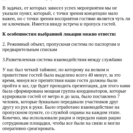
В задачах, от которых зависел успех мероприятия мы не
указали пункт, который, с точки зрения концепции мало
важен, но с точки зрения восприятия гостями является чуть ли
не ключевым. Имеется ввиду встреча и пропуск гостей.
К особенностям выбранной локации можно отнести:
2. Режимный объект, пропускная система по паспортам и
предварительным спискам
3.Разветвленная система взаимодействия между службами
У нас был четкий тайминг, по которому на велком и
приветствие гостей было выделено всего 40 минут, за это
время, минуя все препятствия наши гости должны были
пройти в зал, где будет проходить презентация, для этого нами
была сформирована мощная группа координаторов, которые
курировали гостей от метро и до зала, было поставлено 7
человек, которые буквально передавали участников друг
другу из рук в руки. Было отработано взаимодействие на
пропускном пункте, со службой охраны на каждом этапе.
Конечно, мы использовали рации и передали наши рации
сотрудникам площадки, чтобы все были на связи и могли
оперативно среагировать.