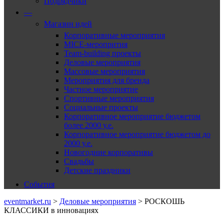
Подрядчики
—
Магазин идей
Корпоративные мероприятия
MICE-меропрития
Team-building проекты
Деловые мероприятия
Массовые мероприятия
Мероприятия для бренда
Частное мероприятие
Спортивные мероприятия
Социальные проекты
Корпоративное мероприятие бюджетом
более 2000 у.е.
Корпоративное мероприятие бюджетом до
2000 у.е.
Новогодние корпоративы
Свадьбы
Детские праздники
События
eventmarket.ru
>
Деловые мероприятия
>
РОСКОШЬ
КЛАССИКИ в инновациях