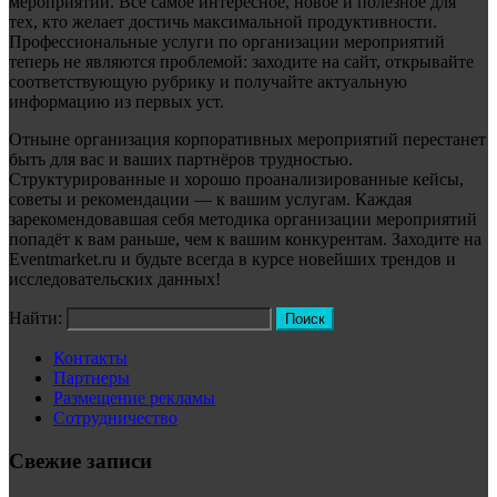
мероприятий. Всё самое интересное, новое и полезное для
тех, кто желает достичь максимальной продуктивности.
Профессиональные услуги по организации мероприятий
теперь не являются проблемой: заходите на сайт, открывайте
соответствующую рубрику и получайте актуальную
информацию из первых уст.
Отныне организация корпоративных мероприятий перестанет
быть для вас и ваших партнёров трудностью.
Структурированные и хорошо проанализированные кейсы,
советы и рекомендации — к вашим услугам. Каждая
зарекомендовавшая себя методика организации мероприятий
попадёт к вам раньше, чем к вашим конкурентам. Заходите на
Eventmarket.ru и будьте всегда в курсе новейших трендов и
исследовательских данных!
Найти:
Контакты
Партнеры
Размещение рекламы
Сотрудничество
Свежие записи