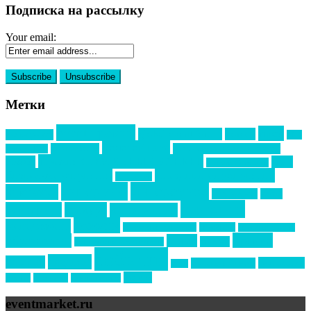
Подписка на рассылку
Your email:
Метки
event премия
mice
global event forum
horeca
event-прорыв
PR в
Золотой пазл
Top marketing
Информационное партнерство
секторе B2B
Премия СТОЛИЧНЫЙ БАНКЕТ
НАОМ
акмр
Премия Созвездие
бизнес-мероприятия
выездные мероприятия
ведомости
интервью
интересное
выставки
интурмаркет
кейсы
маркетинг
кейтеринг
конкурс
конференция
новости
менеджмент
новости подрядчиков
новый год
новый год экспо
премия
образование
отдых
подарки
организация мероприятий
события
свадьбы
реклама
технологии
спортивный ивент
сочи
форум
туризм
фестиваль
филипп котлер
eventmarket.ru