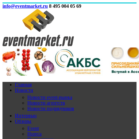
info@eventmarket.ru
8 495 004 05 69
Главная
Новости
Новости event-рынка
Новости агентств
Новости подрядчиков
Интервью
Обзоры
Event
Horeca