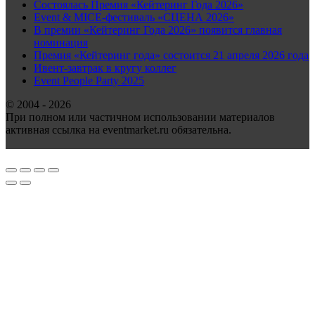
Состоялась Премия «Кейтеринг Года 2026»
Event & MICE-фестиваль «СЦЕНА 2026»
В премии «Кейтеринг Года 2026» появится главная
номинация
Премия «Кейтеринг года» состоится 21 апреля 2026 года
Ивент-завтрак в кругу коллег
Event People Party 2025
© 2004 - 2026
При полном или частичном использовании материалов
активная ссылка на eventmarket.ru обязательна.