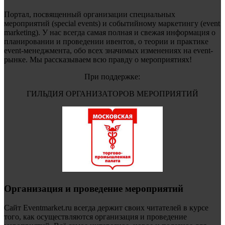
Портал, посвященный организации специальных
мероприятий (special events) и событийному маркетингу (event
marketing). У нас всегда самая полная и свежая информация о
планировании и проведении ивентов, о теории и практике
event-менеджмента, обо всех значимых изменениях на event-
рынке. Мы рассказываем всю правду о мероприятиях!
При поддержке:
ГИЛЬДИЯ ОРГАНИЗАТОРОВ МЕРОПРИЯТИЙ
Организация и проведение мероприятий
Сайт Eventmarket.ru всегда держит своих читателей в курсе
того, как осуществляются организация и проведение