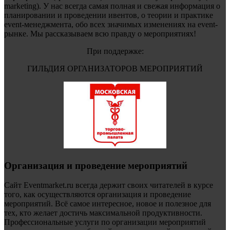
marketing). У нас всегда самая полная и свежая информация о
планировании и проведении ивентов, о теории и практике
event-менеджмента, обо всех значимых изменениях на event-
рынке. Мы рассказываем всю правду о мероприятиях!
При поддержке:
ГИЛЬДИЯ ОРГАНИЗАТОРОВ МЕРОПРИЯТИЙ
Организация и проведение мероприятий
Сайт Eventmarket.ru всегда держит своих читателей в курсе
того, как осуществляются организация и проведение
мероприятий. Всё самое интересное, новое и полезное для
тех, кто желает достичь максимальной продуктивности.
Профессиональные услуги по организации мероприятий