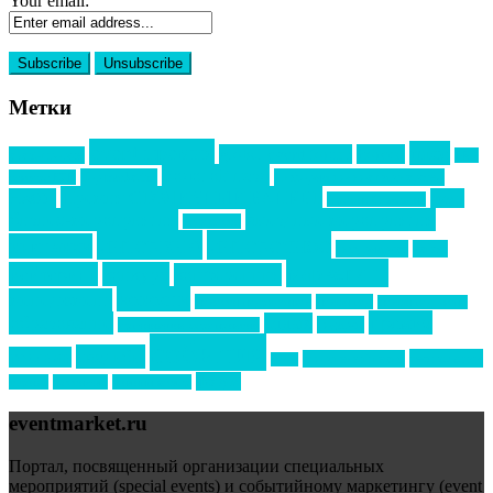
Your email:
Метки
event премия
mice
global event forum
horeca
event-прорыв
PR в
Золотой пазл
Top marketing
Информационное партнерство
секторе B2B
Премия СТОЛИЧНЫЙ БАНКЕТ
НАОМ
акмр
Премия Созвездие
бизнес-мероприятия
выездные мероприятия
ведомости
интервью
интересное
выставки
интурмаркет
кейсы
маркетинг
кейтеринг
конкурс
конференция
новости
менеджмент
новости подрядчиков
новый год
новый год экспо
премия
образование
отдых
подарки
организация мероприятий
события
свадьбы
реклама
технологии
спортивный ивент
сочи
форум
туризм
фестиваль
филипп котлер
eventmarket.ru
Портал, посвященный организации специальных
мероприятий (special events) и событийному маркетингу (event