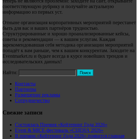
теперь не являются проблемой: заходите на сайт, открывайте
соответствующую рубрику и получайте актуальную
информацию из первых уст.
Отныне организация корпоративных мероприятий перестанет
быть для вас и ваших партнёров трудностью.
Структурированные и хорошо проанализированные кейсы,
советы и рекомендации — к вашим услугам. Каждая
зарекомендовавшая себя методика организации мероприятий
попадёт к вам раньше, чем к вашим конкурентам. Заходите на
Eventmarket.ru и будьте всегда в курсе новейших трендов и
исследовательских данных!
Найти:
Контакты
Партнеры
Размещение рекламы
Сотрудничество
Свежие записи
Состоялась Премия «Кейтеринг Года 2026»
Event & MICE-фестиваль «СЦЕНА 2026»
В премии «Кейтеринг Года 2026» появится главная