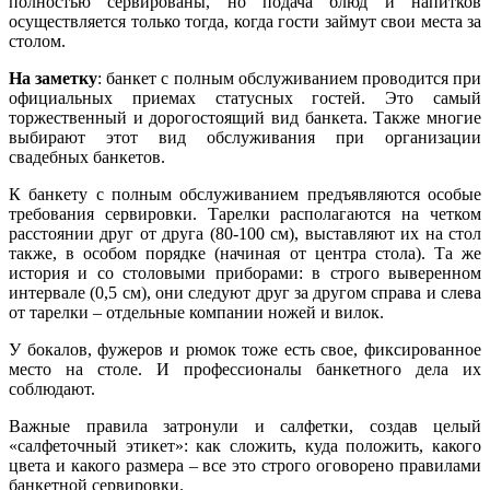
полностью сервированы, но подача блюд и напитков
осуществляется только тогда, когда гости займут свои места за
столом.
На заметку
: банкет с полным обслуживанием проводится при
официальных приемах статусных гостей. Это самый
торжественный и дорогостоящий вид банкета. Также многие
выбирают этот вид обслуживания при организации
свадебных банкетов.
К банкету с полным обслуживанием предъявляются особые
требования сервировки. Тарелки располагаются на четком
расстоянии друг от друга (80-100 см), выставляют их на стол
также, в особом порядке (начиная от центра стола). Та же
история и со столовыми приборами: в строго выверенном
интервале (0,5 см), они следуют друг за другом справа и слева
от тарелки – отдельные компании ножей и вилок.
У бокалов, фужеров и рюмок тоже есть свое, фиксированное
место на столе. И профессионалы банкетного дела их
соблюдают.
Важные правила затронули и салфетки, создав целый
«салфеточный этикет»: как сложить, куда положить, какого
цвета и какого размера – все это строго оговорено правилами
банкетной сервировки.