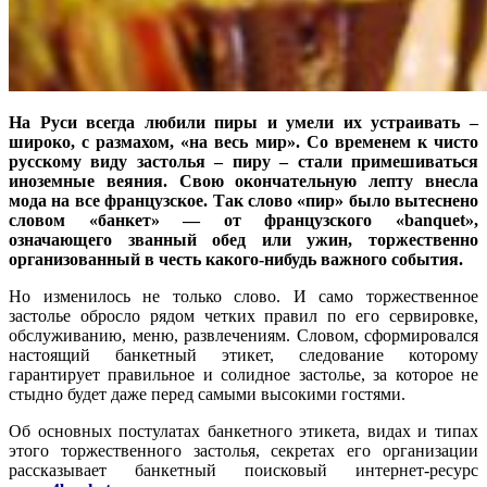
На Руси всегда любили пиры и умели их устраивать –
широко, с размахом, «на весь мир». Со временем к чисто
русскому виду застолья – пиру – стали примешиваться
иноземные веяния. Свою окончательную лепту внесла
мода на все французское. Так слово «пир» было вытеснено
словом «банкет» — от французского «banquet»,
означающего званный обед или ужин, торжественно
организованный в честь какого-нибудь важного события.
Но изменилось не только слово. И само торжественное
застолье обросло рядом четких правил по его сервировке,
обслуживанию, меню, развлечениям. Словом, сформировался
настоящий банкетный этикет, следование которому
гарантирует правильное и солидное застолье, за которое не
стыдно будет даже перед самыми высокими гостями.
Об основных постулатах банкетного этикета, видах и типах
этого торжественного застолья, секретах его организации
рассказывает банкетный поисковый интернет-ресурс