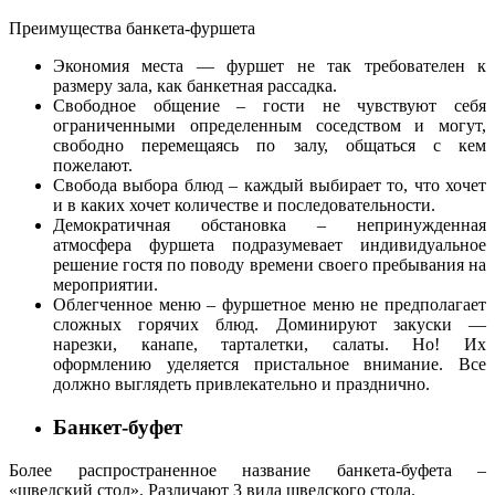
Преимущества банкета-фуршета
Экономия места — фуршет не так требователен к
размеру зала, как банкетная рассадка.
Свободное общение – гости не чувствуют себя
ограниченными определенным соседством и могут,
свободно перемещаясь по залу, общаться с кем
пожелают.
Свобода выбора блюд – каждый выбирает то, что хочет
и в каких хочет количестве и последовательности.
Демократичная обстановка – непринужденная
атмосфера фуршета подразумевает индивидуальное
решение гостя по поводу времени своего пребывания на
мероприятии.
Облегченное меню – фуршетное меню не предполагает
сложных горячих блюд. Доминируют закуски —
нарезки, канапе, тарталетки, салаты. Но! Их
оформлению уделяется пристальное внимание. Все
должно выглядеть привлекательно и празднично.
Банкет-буфет
Более распространенное название банкета-буфета –
«шведский стол». Различают 3 вида шведского стола.