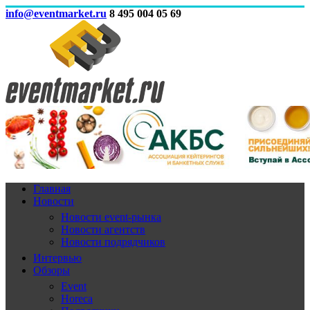
info@eventmarket.ru
8 495 004 05 69
Главная
Новости
Новости event-рынка
Новости агентств
Новости подрядчиков
Интервью
Обзоры
Event
Horeca