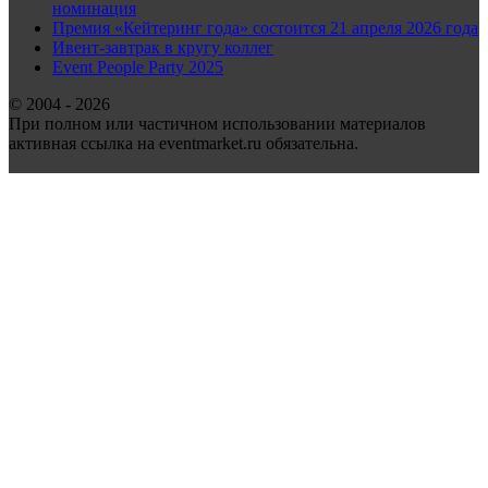
номинация
Премия «Кейтеринг года» состоится 21 апреля 2026 года
Ивент-завтрак в кругу коллег
Event People Party 2025
© 2004 - 2026
При полном или частичном использовании материалов
активная ссылка на eventmarket.ru обязательна.