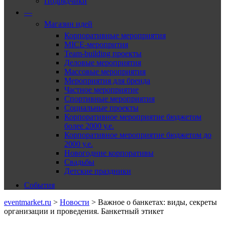
Подрядчики
—
Магазин идей
Корпоративные мероприятия
MICE-меропрития
Team-building проекты
Деловые мероприятия
Массовые мероприятия
Мероприятия для бренда
Частное мероприятие
Спортивные мероприятия
Социальные проекты
Корпоративное мероприятие бюджетом
более 2000 у.е.
Корпоративное мероприятие бюджетом до
2000 у.е.
Новогодние корпоративы
Свадьбы
Детские праздники
События
eventmarket.ru
>
Новости
>
Важное о банкетах: виды, секреты
организации и проведения. Банкетный этикет