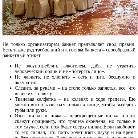
Не только организаторам банкет предъявляет свод правил.
Есть также ряд требований и к гостям банкета – своеобразный
банкетный этикет.
Не злоупотреблять алкоголем, дабы не утратить
человеческий облик и не «потерять лицо».
Не чавкать, не хлюпать – есть и пить бесшумно и
аккуратно.
Следить за руками – на столе только запястья, все, что
выше их – навесу.
Тканевая салфетка – на коленях в ходе трапезы. Ею
можно воспользоваться только в конце, чтобы вытереть
губы или руки.
Язык вилки и ножа – перекрещенные вилка и нож
скажут официанту, что трапеза окончена, но только в
том случае, если нож будет сверху вилки. Если наоборот,
то это сигнал, что гость хочет взять паузу и на время
выйти из-за стола. Если вилка и нож лежат на тарелке,