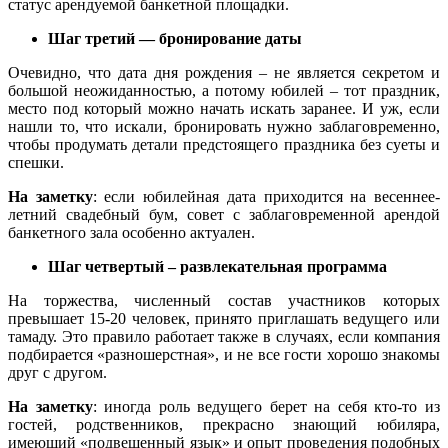
статус арендуемой банкетной площадки.
Шаг третий — бронирование даты
Очевидно, что дата дня рождения – не является секретом и
большой неожиданностью, а потому юбилей – тот праздник,
место под который можно начать искать заранее. И уж, если
нашли то, что искали, бронировать нужно заблаговременно,
чтобы продумать детали предстоящего праздника без суеты и
спешки.
На заметку
: если юбилейная дата приходится на весеннее-
летний свадебный бум, совет с заблаговременной арендой
банкетного зала особенно актуален.
Шаг четвертый – развлекательная программа
На торжества, численный состав участников которых
превышает 15-20 человек, принято приглашать ведущего или
тамаду. Это правило работает также в случаях, если компания
подбирается «разношерстная», и не все гости хорошо знакомы
друг с другом.
На заметку
: иногда роль ведущего берет на себя кто-то из
гостей, родственников, прекрасно знающий юбиляра,
имеющий «подвешенный язык» и опыт проведения подобных