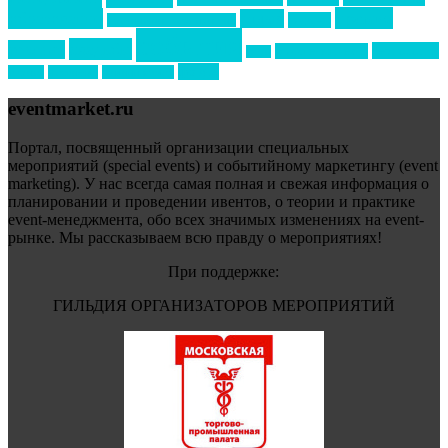
премия
образование
отдых
подарки
организация мероприятий
события
свадьбы
реклама
технологии
спортивный ивент
сочи
форум
туризм
фестиваль
филипп котлер
eventmarket.ru
Портал, посвященный организации специальных
мероприятий (special events) и событийному маркетингу (event
marketing). У нас всегда самая полная и свежая информация о
планировании и проведении ивентов, о теории и практике
event-менеджмента, обо всех значимых изменениях на event-
рынке. Мы рассказываем всю правду о мероприятиях!
При поддержке:
ГИЛЬДИЯ ОРГАНИЗАТОРОВ МЕРОПРИЯТИЙ