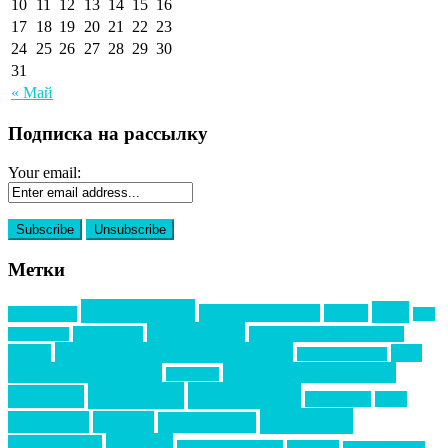
10
11
12
13
14
15
16
17
18
19
20
21
22
23
24
25
26
27
28
29
30
31
« Май
Подписка на рассылку
Your email:
Метки
event премия
mice
global event forum
horeca
event-прорыв
PR в
Золотой пазл
Top marketing
Информационное партнерство
секторе B2B
Премия СТОЛИЧНЫЙ БАНКЕТ
НАОМ
акмр
Премия Созвездие
бизнес-мероприятия
выездные мероприятия
ведомости
интервью
интересное
выставки
интурмаркет
кейсы
маркетинг
кейтеринг
конкурс
конференция
новости
менеджмент
новости подрядчиков
новый год
новый год экспо