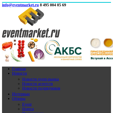
info@eventmarket.ru
8 495 004 05 69
Главная
Новости
Новости event-рынка
Новости агентств
Новости подрядчиков
Интервью
Обзоры
Event
Horeca