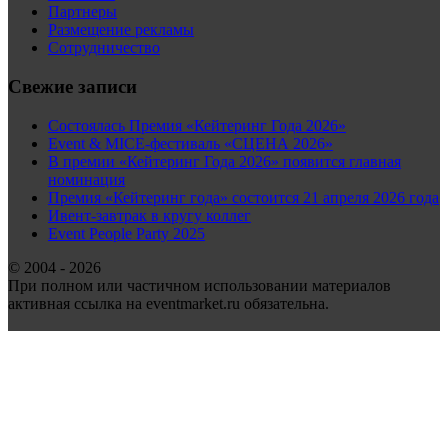
Партнеры
Размещение рекламы
Сотрудничество
Свежие записи
Состоялась Премия «Кейтеринг Года 2026»
Event & MICE-фестиваль «СЦЕНА 2026»
В премии «Кейтеринг Года 2026» появится главная
номинация
Премия «Кейтеринг года» состоится 21 апреля 2026 года
Ивент-завтрак в кругу коллег
Event People Party 2025
© 2004 - 2026
При полном или частичном использовании материалов
активная ссылка на eventmarket.ru обязательна.