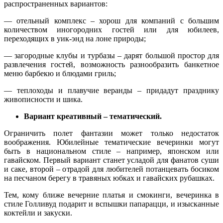
распространенных вариантов:
— отельный комплекс – хорош для компаний с большим
количеством иногородних гостей или для юбилеев,
переходящих в уик-энд на лоне природы;
— загородные клубы и турбазы – дарят большой простор для
развлечения гостей, возможность разнообразить банкетное
меню барбекю и блюдами гриль;
— теплоходы и плавучие веранды – придадут празднику
живописности и шика.
Вариант креативный – тематический.
Ограничить полет фантазии может только недостаток
воображения. Юбилейные тематические вечеринки могут
быть в национальном стиле – например, японском или
гавайском. Первый вариант станет усладой для фанатов суши
и саке, второй – отрадой для любителей потанцевать босиком
на песчаном берегу в травяных юбках и гавайских рубашках.
Тем, кому ближе вечерние платья и смокинги, вечеринка в
стиле Голливуд подарит и вспышки папарацци, и изысканные
коктейли и закуски.