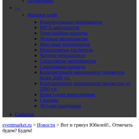
Подрядчики
—
Магазин идей
Корпоративные мероприятия
MICE-меропрития
Team-building проекты
Деловые мероприятия
Массовые мероприятия
Мероприятия для бренда
Частное мероприятие
Спортивные мероприятия
Социальные проекты
Корпоративное мероприятие бюджетом
более 2000 у.е.
Корпоративное мероприятие бюджетом до
2000 у.е.
Новогодние корпоративы
Свадьбы
Детские праздники
События
eventmarket.ru
>
Новости
>
Вот и грянул Юбилей!.. Отмечать
будем? Будем!