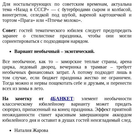
Для ностальгирующих по советским временам, актуальна
тема «Назад в СССР» — с бутербродами сыром и колбасой,
винегретом, селедкой под шубой, вареной картошечкой и
тортом «Прага» или «Птичье молоко».
Совет
: гостей тематического юбилея следует предупредить
заранее о стилистике праздника, чтобы они могли
сориентироваться с подходящим нарядом.
Вариант необычный – экзотический.
Все необычное, как то – заморские теплые страны, арена
цирка, ледовый дворец, вечеринка в трамвае – требует
необычных финансовых затрат. А потому подходит лишь в
том случае, если бюджет праздника жестко не ограничен.
Тогда можно и нервы пощекотать себе и друзьям, и перенести
всех из зимы в лето.
На заметку от
4БАНКЕТ
: элемент необычности
классическому юбилейному варианту может придать
сюрприз, припасенный на конец праздника. Эффект приятной
неожиданности станет красивым завершающим аккордом
юбилейного дня и оставит в душах гостей неизгладимый след.
Наталия Жарова