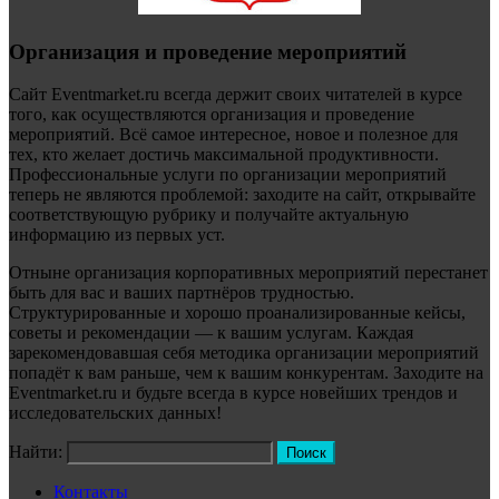
Организация и проведение мероприятий
Сайт Eventmarket.ru всегда держит своих читателей в курсе
того, как осуществляются организация и проведение
мероприятий. Всё самое интересное, новое и полезное для
тех, кто желает достичь максимальной продуктивности.
Профессиональные услуги по организации мероприятий
теперь не являются проблемой: заходите на сайт, открывайте
соответствующую рубрику и получайте актуальную
информацию из первых уст.
Отныне организация корпоративных мероприятий перестанет
быть для вас и ваших партнёров трудностью.
Структурированные и хорошо проанализированные кейсы,
советы и рекомендации — к вашим услугам. Каждая
зарекомендовавшая себя методика организации мероприятий
попадёт к вам раньше, чем к вашим конкурентам. Заходите на
Eventmarket.ru и будьте всегда в курсе новейших трендов и
исследовательских данных!
Найти:
Контакты