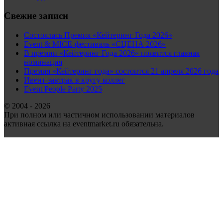
Свежие записи
Состоялась Премия «Кейтеринг Года 2026»
Event & MICE-фестиваль «СЦЕНА 2026»
В премии «Кейтеринг Года 2026» появится главная
номинация
Премия «Кейтеринг года» состоится 21 апреля 2026 года
Ивент-завтрак в кругу коллег
Event People Party 2025
© 2004 - 2026
При полном или частичном использовании материалов
активная ссылка на eventmarket.ru обязательна.