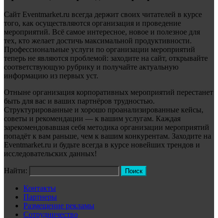
Сайт Eventmarket.ru всегда держит своих читателей в курсе
того, как осуществляются организация и проведение
мероприятий. Всё самое интересное, новое и полезное для
тех, кто желает достичь максимальной продуктивности.
Профессиональные услуги по организации мероприятий
теперь не являются проблемой: заходите на сайт, открывайте
соответствующую рубрику и получайте актуальную
информацию из первых уст.
Отныне организация корпоративных мероприятий перестанет
быть для вас и ваших партнёров трудностью.
Структурированные и хорошо проанализированные кейсы,
советы и рекомендации — к вашим услугам. Каждая
зарекомендовавшая себя методика организации мероприятий
попадёт к вам раньше, чем к вашим конкурентам. Заходите на
Eventmarket.ru и будьте всегда в курсе новейших трендов и
исследовательских данных!
Найти:
Контакты
Партнеры
Размещение рекламы
Сотрудничество