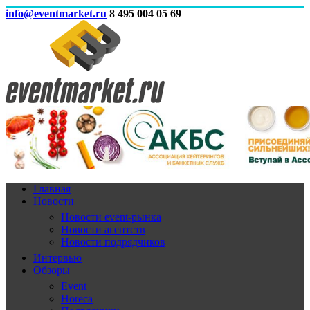
info@eventmarket.ru
8 495 004 05 69
Главная
Новости
Новости event-рынка
Новости агентств
Новости подрядчиков
Интервью
Обзоры
Event
Horeca