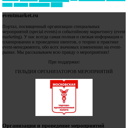
форум
туризм
фестиваль
филипп котлер
eventmarket.ru
Портал, посвященный организации специальных
мероприятий (special events) и событийному маркетингу (event
marketing). У нас всегда самая полная и свежая информация о
планировании и проведении ивентов, о теории и практике
event-менеджмента, обо всех значимых изменениях на event-
рынке. Мы рассказываем всю правду о мероприятиях!
При поддержке:
ГИЛЬДИЯ ОРГАНИЗАТОРОВ МЕРОПРИЯТИЙ
Организация и проведение мероприятий