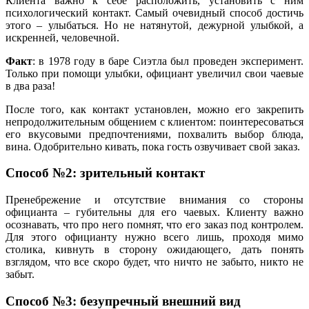
Клиента важно к себе расположить, установить с ним
психологический контакт. Самый очевидный способ достичь
этого – улыбаться. Но не натянутой, дежурной улыбкой, а
искренней, человечной.
Факт
: в 1978 году в баре Сиэтла был проведен эксперимент.
Только при помощи улыбки, официант увеличил свои чаевые
в два раза!
После того, как контакт установлен, можно его закрепить
непродолжительным общением с клиентом: поинтересоваться
его вкусовыми предпочтениями, похвалить выбор блюда,
вина. Одобрительно кивать, пока гость озвучивает свой заказ.
Способ №2: зрительный контакт
Пренебрежение и отсутствие внимания со стороны
официанта – губительны для его чаевых. Клиенту важно
осознавать, что про него помнят, что его заказ под контролем.
Для этого официанту нужно всего лишь, проходя мимо
столика, кивнуть в сторону ожидающего, дать понять
взглядом, что все скоро будет, что ничто не забыто, никто не
забыт.
Способ №3: безупречный внешний вид