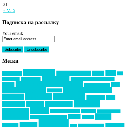
31
« Май
Подписка на рассылку
Your email:
Метки
event премия
mice
global event forum
horeca
event-прорыв
PR в
Золотой пазл
Top marketing
Информационное партнерство
секторе B2B
Премия СТОЛИЧНЫЙ БАНКЕТ
НАОМ
акмр
Премия Созвездие
бизнес-мероприятия
выездные мероприятия
ведомости
интервью
интересное
выставки
интурмаркет
кейсы
маркетинг
кейтеринг
конкурс
конференция
новости
менеджмент
новости подрядчиков
новый год
новый год экспо
премия
образование
отдых
подарки
организация мероприятий
события
свадьбы
реклама
технологии
спортивный ивент
сочи