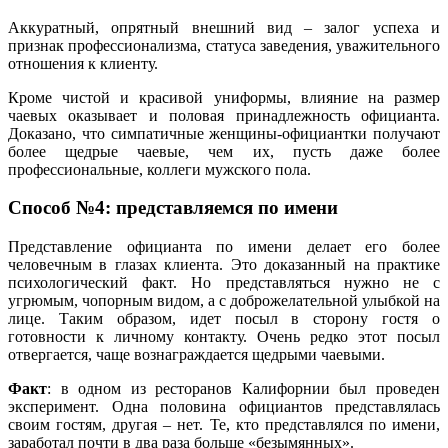
Аккуратный, опрятный внешний вид – залог успеха и
признак профессионализма, статуса заведения, уважительного
отношения к клиенту.
Кроме чистой и красивой униформы, влияние на размер
чаевых оказывает и половая принадлежность официанта.
Доказано, что симпатичные женщины-официантки получают
более щедрые чаевые, чем их, пусть даже более
профессиональные, коллеги мужского пола.
Способ №4: представляемся по имени
Представление официанта по имени делает его более
человечным в глазах клиента. Это доказанный на практике
психологический факт. Но представляться нужно не с
угрюмым, чопорным видом, а с доброжелательной улыбкой на
лице. Таким образом, идет посыл в сторону гостя о
готовности к личному контакту. Очень редко этот посыл
отвергается, чаще вознаграждается щедрыми чаевыми.
Факт
: в одном из ресторанов Калифорнии был проведен
эксперимент. Одна половина официантов представлялась
своим гостям, другая – нет. Те, кто представлялся по имени,
заработал почти в два раза больше «безымянных».