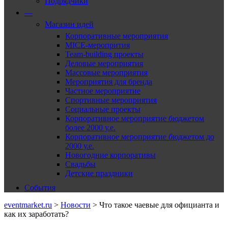
Подрядчики
—
Магазин идей
Корпоративные мероприятия
MICE-меропрития
Team-building проекты
Деловые мероприятия
Массовые мероприятия
Мероприятия для бренда
Частное мероприятие
Спортивные мероприятия
Социальные проекты
Корпоративное мероприятие бюджетом
более 2000 у.е.
Корпоративное мероприятие бюджетом до
2000 у.е.
Новогодние корпоративы
Свадьбы
Детские праздники
События
eventmarket.ru
>
Новости
>
Что такое чаевые для официанта и
как их заработать?