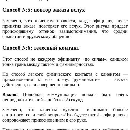
Способ №5: повтор заказа вслух
Замечено, что клиентам нравится, когда официант, после
принятия заказа, повторяет его вслух. Этот ритуал придает
происходящему оттенок взаимопонимания, что сродни
симпатии и дружескому общению.
Способ №6: телесный контакт
Этот способ не каждому официанту «по силам», слишком
тонка грань между тактом и фамильярностью.
Но способ легкого физического контакта с клиентом —
прикосновения к его плечу, рукопожатие — весьма
действенен, если совершен правильно.
Важно!
Подобная коммуникация должна быть очень
непродолжительной – не более 2 секунд.
Замечено, что клиенты мужчины выпивают больше
спиртного, если свой вопрос «Что будете пить?» официантка
сопровождает прикосновением к его руке.
Психологи уверяют, что легкое касание руки собеседника