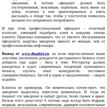
заведения. А потому официант должен быть
гостеприимным, вежливым, опрятным, знать меню на
зубок, отлично в нем ориентироваться и уметь
рассказать о блюде так, чтобы у посетителя появилось
желание его непременно попробовать.
И при этом, профессиональный официант – отличный
психолог, умеющий подобрать ключ к каждому своему
клиенту. Практика показывает, что от умелого обслуживания
официанта, выручка заведения зависит не меньше, чем от
профессионализма шеф-повара.
Вывод от
www.4banket.ru
: ко всем перечисленным выше
способам увеличения доходности ресторанного бизнеса стоит
добавить еще один – быть в теме. Ресторатор должен
находиться в курсе современных тенденций кулинарного
бизнеса, изучать опыт конкурентов, постоянно
совершенствоваться. Застой в идеях и предложениях – смерти
подобен.
Клиента не проведешь. Он моментально почувствует, что
заведение выдохлось, перестало развиваться. И тогда он
покинет это заведение и найдет другое, более свежее и яркое.
Нельзя этого допустить! А потому надо всегда быть бодрым,
модным, актуальным, современным, дарящим положительные