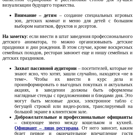
визуализации будущего торжества.
Внимание – детям
– создание специальных игровых
зон, детских комнат и меню для детей с большим
выбором напитков, фруктов и десертов.
На заметку
: если ввести в штат заведения профессионального
детского аниматора, то можно организовывать детские
праздники и дни рождения. В этом случае, кроме воскресных
семейных походов, ресторан завоюет еще и нишу семейных и
детских праздников.
Захват пассивной аудитории
– посетителей, которые не
знают ясно, что хотят, зашли случайно, находятся «не в
теме». Чтобы их ввести в курс дела и
проинформировать о выгодных покупках и актуальных
акциях, в заведении должны быть оформлены
наглядные стенды с предложениями и блюдами дня. Это
могут быть меловые доски, электронное табло с
бегущей строкой или видео-ролик, транслируемый на
большой экране в клиентском зале.
Доброжелательные и профессиональные официанты
– связующее звено между кошельком и кухней.
Официант – лицо ресторана
. От него зависит, каким
будет первое и окончательное впечатление гостя