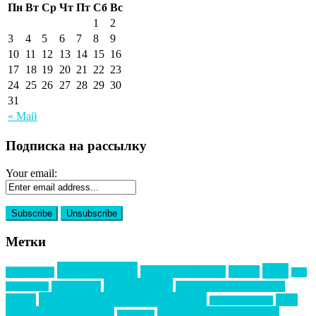
Пн
Вт
Ср
Чт
Пт
Сб
Вс
1
2
3
4
5
6
7
8
9
10
11
12
13
14
15
16
17
18
19
20
21
22
23
24
25
26
27
28
29
30
31
« Май
Подписка на рассылку
Your email:
Метки
event премия
mice
global event forum
horeca
event-прорыв
PR в
Золотой пазл
Top marketing
Информационное партнерство
секторе B2B
Премия СТОЛИЧНЫЙ БАНКЕТ
НАОМ
акмр
Премия Созвездие
бизнес-мероприятия
выездные мероприятия
ведомости