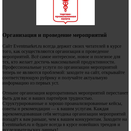
Организация и проведение мероприятий
Сайт Eventmarket.ru всегда держит своих читателей в курсе
того, как осуществляются организация и проведение
мероприятий. Всё самое интересное, новое и полезное для
тех, кто желает достичь максимальной продуктивности.
Профессиональные услуги по организации мероприятий
теперь не являются проблемой: заходите на сайт, открывайте
соответствующую рубрику и получайте актуальную
информацию из первых уст.
Отныне организация корпоративных мероприятий перестанет
быть для вас и ваших партнёров трудностью.
Структурированные и хорошо проанализированные кейсы,
советы и рекомендации — к вашим услугам. Каждая
зарекомендовавшая себя методика организации мероприятий
попадёт к вам раньше, чем к вашим конкурентам. Заходите на
Eventmarket.ru и будьте всегда в курсе новейших трендов и
исследовательских данных!