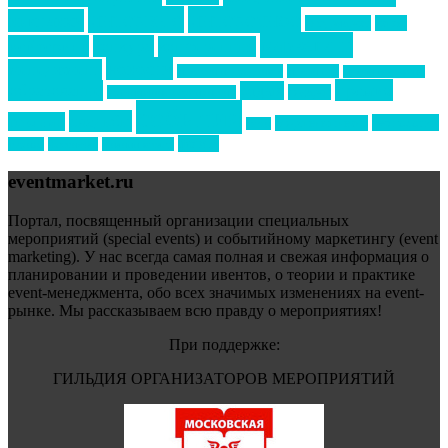
интервью
интересное
выставки
интурмаркет
кейсы
маркетинг
кейтеринг
конкурс
конференция
новости
менеджмент
новости подрядчиков
новый год
новый год экспо
премия
образование
отдых
подарки
организация мероприятий
события
свадьбы
реклама
технологии
спортивный ивент
сочи
форум
туризм
фестиваль
филипп котлер
eventmarket.ru
Портал, посвященный организации специальных
мероприятий (special events) и событийному маркетингу (event
marketing). У нас всегда самая полная и свежая информация о
планировании и проведении ивентов, о теории и практике
event-менеджмента, обо всех значимых изменениях на event-
рынке. Мы рассказываем всю правду о мероприятиях!
При поддержке:
ГИЛЬДИЯ ОРГАНИЗАТОРОВ МЕРОПРИЯТИЙ