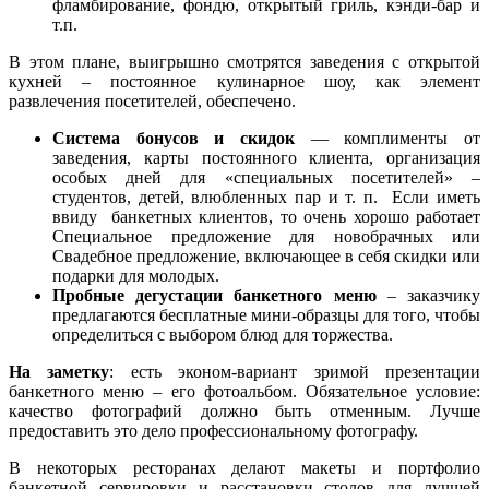
фламбирование, фондю, открытый гриль, кэнди-бар и
т.п.
В этом плане, выигрышно смотрятся заведения с открытой
кухней – постоянное кулинарное шоу, как элемент
развлечения посетителей, обеспечено.
Система бонусов и скидок
— комплименты от
заведения, карты постоянного клиента, организация
особых дней для «специальных посетителей» –
студентов, детей, влюбленных пар и т. п. Если иметь
ввиду банкетных клиентов, то очень хорошо работает
Специальное предложение для новобрачных или
Свадебное предложение, включающее в себя скидки или
подарки для молодых.
Пробные дегустации банкетного меню
– заказчику
предлагаются бесплатные мини-образцы для того, чтобы
определиться с выбором блюд для торжества.
На заметку
: есть эконом-вариант зримой презентации
банкетного меню – его фотоальбом. Обязательное условие:
качество фотографий должно быть отменным. Лучше
предоставить это дело профессиональному фотографу.
В некоторых ресторанах делают макеты и портфолио
банкетной сервировки и расстановки столов для лучшей