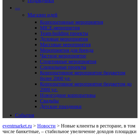
Подрядчики
—
Магазин идей
Корпоративные мероприятия
MICE-меропрития
Team-building проекты
Деловые мероприятия
Массовые мероприятия
Мероприятия для бренда
Частное мероприятие
Спортивные мероприятия
Социальные проекты
Корпоративное мероприятие бюджетом
более 2000 у.е.
Корпоративное мероприятие бюджетом до
2000 у.е.
Новогодние корпоративы
Свадьбы
Детские праздники
События
eventmarket.ru
>
Новости
>
Новые клиенты в ресторане, в том
числе банкетные, – стабильное увеличение доходов площадки