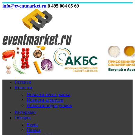
info@eventmarket.ru
8 495 004 05 69
Главная
Новости
Новости event-рынка
Новости агентств
Новости подрядчиков
Интервью
Обзоры
Event
Horeca