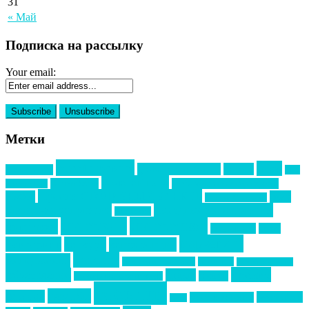
31
« Май
Подписка на рассылку
Your email:
Метки
event премия
mice
global event forum
horeca
event-прорыв
PR в
Золотой пазл
Top marketing
Информационное партнерство
секторе B2B
Премия СТОЛИЧНЫЙ БАНКЕТ
НАОМ
акмр
Премия Созвездие
бизнес-мероприятия
выездные мероприятия
ведомости
интервью
интересное
выставки
интурмаркет
кейсы
маркетинг
кейтеринг
конкурс
конференция
новости
менеджмент
новости подрядчиков
новый год
новый год экспо
премия
образование
отдых
подарки
организация мероприятий
события
свадьбы
реклама
технологии
спортивный ивент
сочи