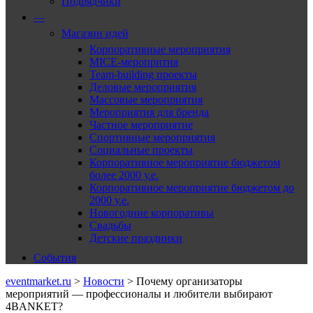
Подрядчики
—
Магазин идей
Корпоративные мероприятия
MICE-меропрития
Team-building проекты
Деловые мероприятия
Массовые мероприятия
Мероприятия для бренда
Частное мероприятие
Спортивные мероприятия
Социальные проекты
Корпоративное мероприятие бюджетом
более 2000 у.е.
Корпоративное мероприятие бюджетом до
2000 у.е.
Новогодние корпоративы
Свадьбы
Детские праздники
События
eventmarket.ru
>
Новости
>
Почему организаторы
мероприятий — профессионалы и любители выбирают
4BANKET?