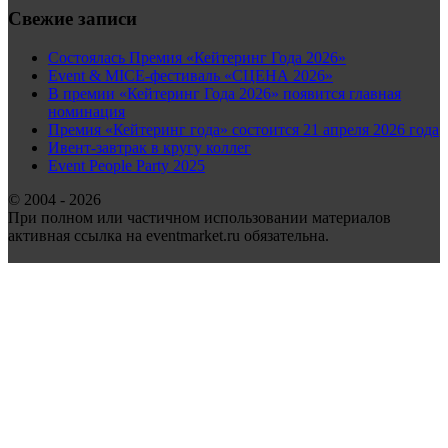
Свежие записи
Состоялась Премия «Кейтеринг Года 2026»
Event & MICE-фестиваль «СЦЕНА 2026»
В премии «Кейтеринг Года 2026» появится главная
номинация
Премия «Кейтеринг года» состоится 21 апреля 2026 года
Ивент-завтрак в кругу коллег
Event People Party 2025
© 2004 - 2026
При полном или частичном использовании материалов
активная ссылка на eventmarket.ru обязательна.