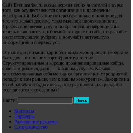
Сайт Eventmarket.ru всегда держит своих читателей в курсе
того, как осуществляются организация и проведение
мероприятий. Всё самое интересное, новое и полезное для
тех, кто желает достичь максимальной продуктивности.
Профессиональные услуги по организации мероприятий
теперь не являются проблемой: заходите на сайт, открывайте
соответствующую рубрику и получайте актуальную
информацию из первых уст.
Отныне организация корпоративных мероприятий перестанет
быть для вас и ваших партнёров трудностью.
Структурированные и хорошо проанализированные кейсы,
советы и рекомендации — к вашим услугам. Каждая
зарекомендовавшая себя методика организации мероприятий
попадёт к вам раньше, чем к вашим конкурентам. Заходите на
Eventmarket.ru и будьте всегда в курсе новейших трендов и
исследовательских данных!
Найти:
Контакты
Партнеры
Размещение рекламы
Сотрудничество