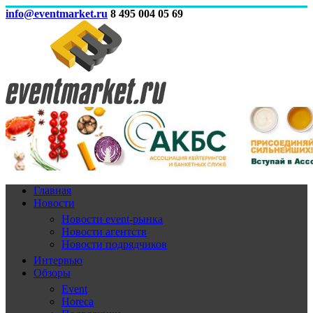
info@eventmarket.ru
8 495 004 05 69
Главная
Новости
Новости event-рынка
Новости агентств
Новости подрядчиков
Интервью
Обзоры
Event
Horeca