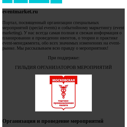
форум
туризм
фестиваль
филипп котлер
eventmarket.ru
Портал, посвященный организации специальных
мероприятий (special events) и событийному маркетингу (event
marketing). У нас всегда самая полная и свежая информация о
планировании и проведении ивентов, о теории и практике
event-менеджмента, обо всех значимых изменениях на event-
рынке. Мы рассказываем всю правду о мероприятиях!
При поддержке:
ГИЛЬДИЯ ОРГАНИЗАТОРОВ МЕРОПРИЯТИЙ
Организация и проведение мероприятий