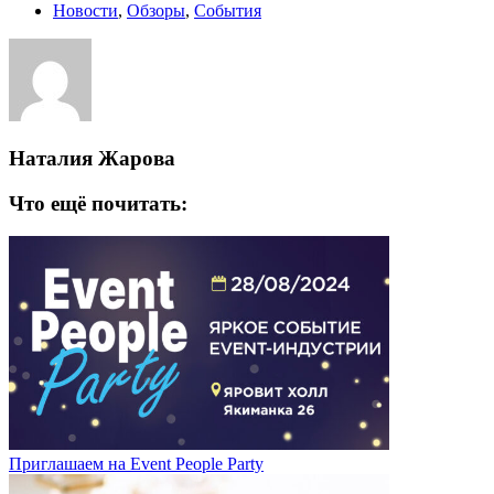
Новости
,
Обзоры
,
События
Наталия Жарова
Что ещё почитать:
Приглашаем на Event People Party