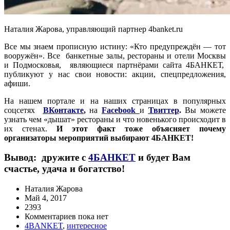
Наталия Жарова, управляющий партнер 4banket.ru
Все мы знаем прописную истину: «Кто предупреждён — тот
вооружён». Все банкетные залы, рестораны и отели Москвы
и Подмосковья, являющиеся партнёрами сайта 4БАНКЕТ,
публикуют у нас свои новости: акции, спецпредложения,
афиши.
На нашем портале и на наших страницах в популярных
соцсетях
ВКонтакте
,
на
Facebook
и
Твиттер
.
Вы можете
узнать чем «дышат» рестораны и что новенького происходит в
их стенах.
И этот факт тоже объясняет почему
организаторы мероприятий выбирают 4БАНКЕТ!
Вывод: дружите с
4БАНКЕТ
и будет Вам
счастье, удача и богатство!
Наталия Жарова
Май 4, 2017
2393
Комментариев пока нет
4BANKET
,
интересное