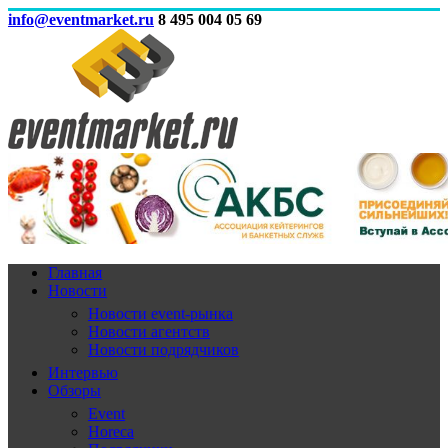
info@eventmarket.ru
8 495 004 05 69
Главная
Новости
Новости event-рынка
Новости агентств
Новости подрядчиков
Интервью
Обзоры
Event
Horeca