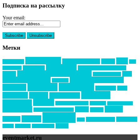
Подписка на рассылку
Your email:
Метки
event премия
mice
global event forum
horeca
event-прорыв
PR в
Золотой пазл
Top marketing
Информационное партнерство
секторе B2B
Премия СТОЛИЧНЫЙ БАНКЕТ
НАОМ
акмр
Премия Созвездие
бизнес-мероприятия
выездные мероприятия
ведомости
интервью
интересное
выставки
интурмаркет
кейсы
маркетинг
кейтеринг
конкурс
конференция
новости
менеджмент
новости подрядчиков
новый год
новый год экспо
премия
образование
отдых
подарки
организация мероприятий
события
свадьбы
реклама
технологии
спортивный ивент
сочи
форум
туризм
фестиваль
филипп котлер
eventmarket.ru