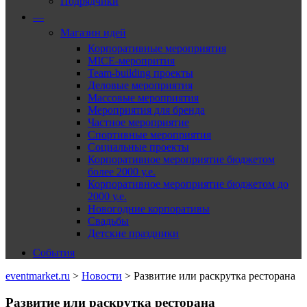
Подрядчики
—
Магазин идей
Корпоративные мероприятия
MICE-меропрития
Team-building проекты
Деловые мероприятия
Массовые мероприятия
Мероприятия для бренда
Частное мероприятие
Спортивные мероприятия
Социальные проекты
Корпоративное мероприятие бюджетом
более 2000 у.е.
Корпоративное мероприятие бюджетом до
2000 у.е.
Новогодние корпоративы
Свадьбы
Детские праздники
События
eventmarket.ru
>
Новости
>
Развитие или раскрутка ресторана
Развитие или раскрутка ресторана