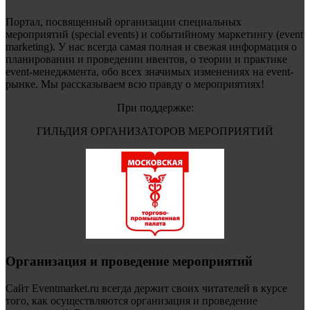
Портал, посвященный организации специальных
мероприятий (special events) и событийному маркетингу (event
marketing). У нас всегда самая полная и свежая информация о
планировании и проведении ивентов, о теории и практике
event-менеджмента, обо всех значимых изменениях на event-
рынке. Мы рассказываем всю правду о мероприятиях!
При поддержке:
ГИЛЬДИЯ ОРГАНИЗАТОРОВ МЕРОПРИЯТИЙ
Организация и проведение мероприятий
Сайт Eventmarket.ru всегда держит своих читателей в курсе
того, как осуществляются организация и проведение