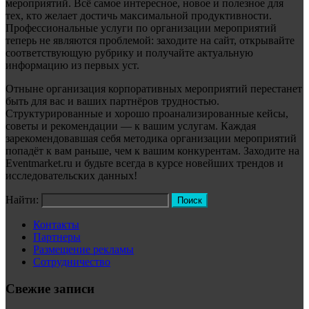
мероприятий. Всё самое интересное, новое и полезное для
тех, кто желает достичь максимальной продуктивности.
Профессиональные услуги по организации мероприятий
теперь не являются проблемой: заходите на сайт, открывайте
соответствующую рубрику и получайте актуальную
информацию из первых уст.
Отныне организация корпоративных мероприятий перестанет
быть для вас и ваших партнёров трудностью.
Структурированные и хорошо проанализированные кейсы,
советы и рекомендации — к вашим услугам. Каждая
зарекомендовавшая себя методика организации мероприятий
попадёт к вам раньше, чем к вашим конкурентам. Заходите на
Eventmarket.ru и будьте всегда в курсе новейших трендов и
исследовательских данных!
Найти:
Контакты
Партнеры
Размещение рекламы
Сотрудничество
Свежие записи