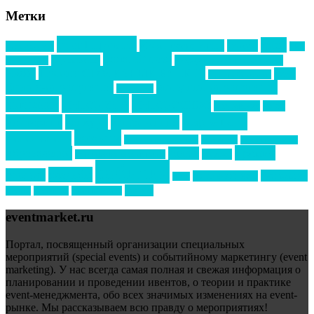
Метки
event премия
mice
global event forum
horeca
event-прорыв
PR в
Золотой пазл
Top marketing
Информационное партнерство
секторе B2B
Премия СТОЛИЧНЫЙ БАНКЕТ
НАОМ
акмр
Премия Созвездие
бизнес-мероприятия
выездные мероприятия
ведомости
интервью
интересное
выставки
интурмаркет
кейсы
маркетинг
кейтеринг
конкурс
конференция
новости
менеджмент
новости подрядчиков
новый год
новый год экспо
премия
образование
отдых
подарки
организация мероприятий
события
свадьбы
реклама
технологии
спортивный ивент
сочи
форум
туризм
фестиваль
филипп котлер
eventmarket.ru
Портал, посвященный организации специальных
мероприятий (special events) и событийному маркетингу (event
marketing). У нас всегда самая полная и свежая информация о
планировании и проведении ивентов, о теории и практике
event-менеджмента, обо всех значимых изменениях на event-
рынке. Мы рассказываем всю правду о мероприятиях!