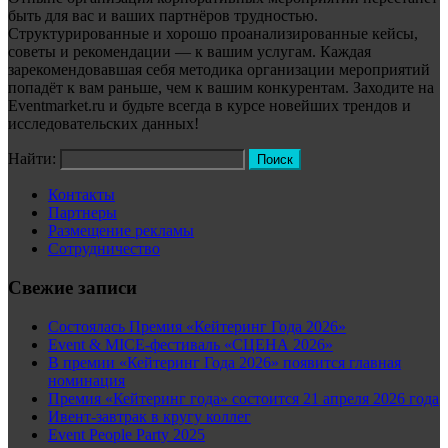
быть для вас и ваших партнёров трудностью.
Структурированные и хорошо проанализированные кейсы,
советы и рекомендации — к вашим услугам. Каждая
зарекомендовавшая себя методика организации мероприятий
попадёт к вам раньше, чем к вашим конкурентам. Заходите на
Eventmarket.ru и будьте всегда в курсе новейших трендов и
исследовательских данных!
Найти:
Контакты
Партнеры
Размещение рекламы
Сотрудничество
Свежие записи
Состоялась Премия «Кейтеринг Года 2026»
Event & MICE-фестиваль «СЦЕНА 2026»
В премии «Кейтеринг Года 2026» появится главная
номинация
Премия «Кейтеринг года» состоится 21 апреля 2026 года
Ивент-завтрак в кругу коллег
Event People Party 2025