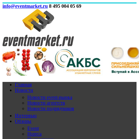
info@eventmarket.ru
8 495 004 05 69
Главная
Новости
Новости event-рынка
Новости агентств
Новости подрядчиков
Интервью
Обзоры
Event
Horeca