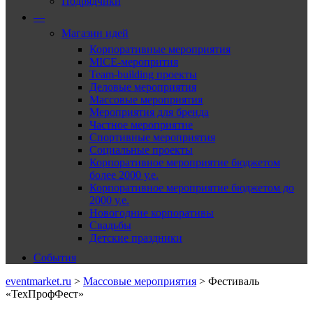
Подрядчики
—
Магазин идей
Корпоративные мероприятия
MICE-меропрития
Team-building проекты
Деловые мероприятия
Массовые мероприятия
Мероприятия для бренда
Частное мероприятие
Спортивные мероприятия
Социальные проекты
Корпоративное мероприятие бюджетом
более 2000 у.е.
Корпоративное мероприятие бюджетом до
2000 у.е.
Новогодние корпоративы
Свадьбы
Детские праздники
События
eventmarket.ru
>
Массовые мероприятия
>
Фестиваль
«ТехПрофФест»