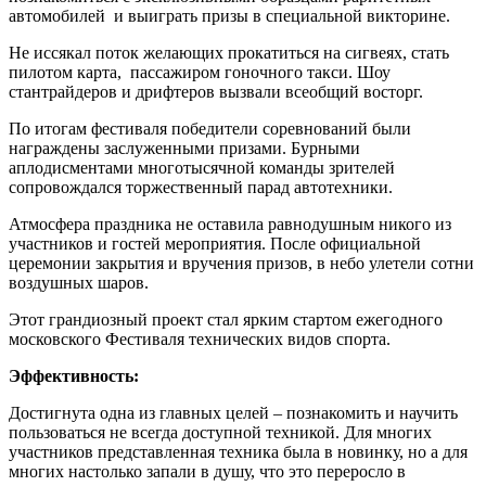
автомобилей и выиграть призы в специальной викторине.
Не иссякал поток желающих прокатиться на сигвеях, стать
пилотом карта, пассажиром гоночного такси. Шоу
стантрайдеров и дрифтеров вызвали всеобщий восторг.
По итогам фестиваля победители соревнований были
награждены заслуженными призами. Бурными
аплодисментами многотысячной команды зрителей
сопровождался торжественный парад автотехники.
Атмосфера праздника не оставила равнодушным никого из
участников и гостей мероприятия. После официальной
церемонии закрытия и вручения призов, в небо улетели сотни
воздушных шаров.
Этот грандиозный проект стал ярким стартом ежегодного
московского Фестиваля технических видов спорта.
Эффективность:
Достигнута одна из главных целей – познакомить и научить
пользоваться не всегда доступной техникой. Для многих
участников представленная техника была в новинку, но а для
многих настолько запали в душу, что это переросло в