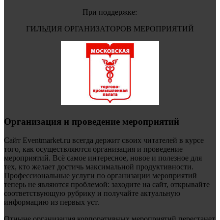
При поддержке:
ГИЛЬДИЯ ОРГАНИЗАТОРОВ МЕРОПРИЯТИЙ
Организация и проведение мероприятий
Сайт Eventmarket.ru всегда держит своих читателей в курсе
того, как осуществляются организация и проведение
мероприятий. Всё самое интересное, новое и полезное для
тех, кто желает достичь максимальной продуктивности.
Профессиональные услуги по организации мероприятий
теперь не являются проблемой: заходите на сайт, открывайте
соответствующую рубрику и получайте актуальную
информацию из первых уст.
Отныне организация корпоративных мероприятий перестанет