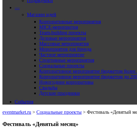
Подрядчики
—
Магазин идей
Корпоративные мероприятия
MICE-меропрития
Team-building проекты
Деловые мероприятия
Массовые мероприятия
Мероприятия для бренда
Частное мероприятие
Спортивные мероприятия
Социальные проекты
Корпоративное мероприятие бюджетом более 2
Корпоративное мероприятие бюджетом до 2000
Новогодние корпоративы
Свадьбы
Детские праздники
События
eventmarket.ru
>
Социальные проекты
>
Фестиваль «Девятый м
Фестиваль «Девятый месяц»