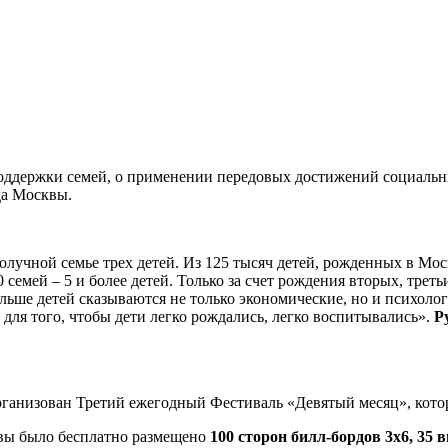
поддержки семей, о применении передовых достижений социаль
да Москвы.
учной семье трех детей. Из 125 тысяч детей, рожденных в Москв
000 семей – 5 и более детей. Только за счет рождения вторых, т
льше детей сказываются не только экономические, но и психоло
а для того, чтобы дети легко рождались, легко воспитывались».
Р
рганизован Третий ежегодный Фестиваль «Девятый месяц», кот
вы было бесплатно размещено
100 сторон
билл
-бордов 3х6, 35