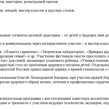
сов, викторин, розыгрышей призов
, лекций, мастер-классов и круглых столов.
зные сегменты целевой аудитории – от детей и будущих мам до 
и в коммуникацию через интерактивное участие – в мастер-класс
: «Планета гармонии», «Творческая лаборатория», «Ярмарка кра
дружная семья!» и др. Участники фестиваля смогли прослушать 
стье» для семей, желающих усыновить ребенка, «Учимся понимат
ь круглый стол по проблемам здорового питания детей. Отдель
авителей Русской православной церкви и врачей-гинекологов о 
изованная Ольгой Леонидовной Бокерия, при участии врачей На
росам здорового образа жизни, лечения и профилактики сердечн
влекательная программа с выступлениями известных коллективов
кциях и тренингах с участием ведущих психологов, акушеров, пе