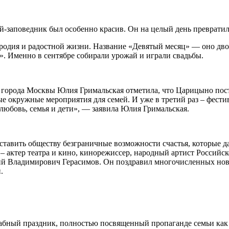
-заповедник был особенно красив. Он на целый день превратил
одия и радостной жизни. Название «Девятый месяц» — оно двояко
м». Именно в сентябре собирали урожай и играли свадьбы.
города Москвы Юлия Гримальская отметила, что Царицыно пост
е окружные мероприятия для семей. И уже в третий раз – фести
 любовь, семья и дети», — заявила Юлия Гримальская.
тавить обществу безграничные возможности счастья, которые д
– актер театра и кино, кинорежиссер, народный артист Российс
й Владимирович Герасимов. Он поздравил многочисленных но
.
абный праздник, полностью посвященный пропаганде семьи как