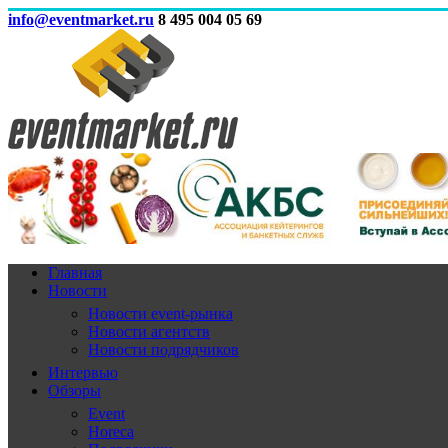
info@eventmarket.ru
8 495 004 05 69
Главная
Новости
Новости event-рынка
Новости агентств
Новости подрядчиков
Интервью
Обзоры
Event
Horeca