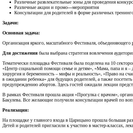
Различные развлекательные зоны для проведения конкур
Различные акции и промо
—
мероприятия
Консультации для родителей в форме различных тренингов
Задачи:
Основная задача:
Организация яркого, масштабного Фестиваля, объединяющего ра
Для достижения
была выбрана стратегия вовлечения аудитори
Тематически площадка Фестиваля была поделена на 10 секторов
«Центр социальной помощи семье и детям», «Мама, папа и я – 
хирургия и беременность – мифы и реальность», «Право на сча
в ожидании ребенка» для будущих родителей, а также посетит
предупреждению абортов. Здесь гостей ожидали лекции предст
В рамках Фестиваля прошла акция «Прогулка с врачом», орган
Бакулева. Все желающие получили консультации врачей по воп
Реализация:
На площадке у главного входа в Царицыно прошла большая раз
Детей и родителей пригласили к участию в мастер-классах, ле