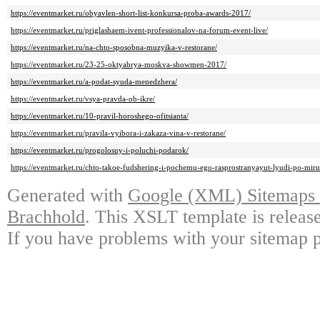
https://eventmarket.ru/obyavlen-short-list-konkursa-proba-awards-2017/
https://eventmarket.ru/priglashaem-ivent-professionalov-na-forum-event-live/
https://eventmarket.ru/na-chto-sposobna-muzyika-v-restorane/
https://eventmarket.ru/23-25-oktyabrya-moskva-showmen-2017/
https://eventmarket.ru/a-podat-syuda-menedzhera/
https://eventmarket.ru/vsya-pravda-ob-ikre/
https://eventmarket.ru/10-pravil-horoshego-ofitsianta/
https://eventmarket.ru/pravila-vyibora-i-zakaza-vina-v-restorane/
https://eventmarket.ru/progolosuy-i-poluchi-podarok/
https://eventmarket.ru/chto-takoe-fudshering-i-pochemu-ego-rasprostranyayut-lyudi-po-miru
Generated with
Google (XML) Sitemaps G
Brachhold
. This XSLT template is releas
If you have problems with your sitemap p