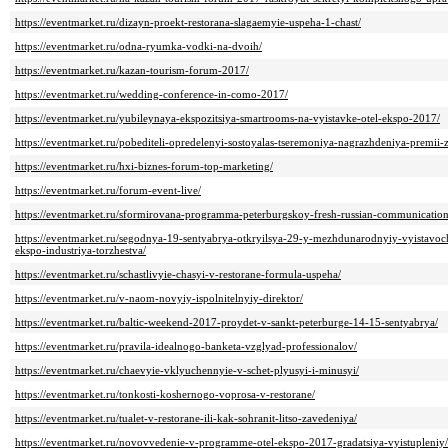
https://eventmarket.ru/dizayn-proekt-restorana-slagaemyie-uspeha-1-chast/
https://eventmarket.ru/odna-ryumka-vodki-na-dvoih/
https://eventmarket.ru/kazan-tourism-forum-2017/
https://eventmarket.ru/wedding-conference-in-como-2017/
https://eventmarket.ru/yubileynaya-ekspozitsiya-smartrooms-na-vyistavke-otel-ekspo-2017/
https://eventmarket.ru/pobediteli-opredelenyi-sostoyalas-tseremoniya-nagrazhdeniya-premii-
https://eventmarket.ru/hxi-biznes-forum-top-marketing/
https://eventmarket.ru/forum-event-live/
https://eventmarket.ru/sformirovana-programma-peterburgskoy-fresh-russian-communicatio
https://eventmarket.ru/segodnya-19-sentyabrya-otkryilsya-29-y-mezhdunarodnyiy-vyistavo
ekspo-industriya-torzhestva/
https://eventmarket.ru/schastlivyie-chasyi-v-restorane-formula-uspeha/
https://eventmarket.ru/v-naom-novyiy-ispolnitelnyiy-direktor/
https://eventmarket.ru/baltic-weekend-2017-proydet-v-sankt-peterburge-14-15-sentyabrya/
https://eventmarket.ru/pravila-idealnogo-banketa-vzglyad-professionalov/
https://eventmarket.ru/chaevyie-vklyuchennyie-v-schet-plyusyi-i-minusyi/
https://eventmarket.ru/tonkosti-koshernogo-voprosa-v-restorane/
https://eventmarket.ru/tualet-v-restorane-ili-kak-sohranit-litso-zavedeniya/
https://eventmarket.ru/novovvedenie-v-programme-otel-ekspo-2017-gradatsiya-vyistupleniy/