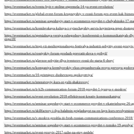
https://eventmarket.ru/iventu-byit-v-stolitse-otgremela-14-ya-event-revolution/
https://eventmarket.ru/global-event-forum-krupneyshiy-v-rossii-forum-pro-event-kak-biznes
https://eventmarket.ru/seminar-uspeshnyiy-start-v-ecommerce-proydet-v-chelyabinske-17-m
https://eventmarket.ru/kremlevskaya-kuhnya-i-vyisochayshiy-servis-keyteringa-teper-dostup
https://eventmarket.ru/spetsialnaya-versiya-ezhegodnoy-konferentsii-o-kommunikatsiyah-dl
expo18/
https://eventmarket.ru/itogi-vii-mezhregionalnogo-festivalya-industrii-sobyitiy-event-proryi
https://eventmarket.ru/rossiyskiy-forum-prodazh-prevratit-slova-v-pribyil/
https://eventmarket.ru/glavnoe-sobyitie-dlya-iventorov-rossii-do-starta-6-dney/
https://eventmarket.ru/kompaniya-kremlyovskiy-vkus-otprazdnovala-svoyu-pervuyu-godovs
https://eventmarket.ru/10-printsipov-dushevnogo-spokoystviya/
https://eventmarket.ru/intensivnyiy-kurs-ot-yulii-shakirovoy/
https://eventmarket.ru/ii-b2b-communication-forum-2018-proydet-1-iyunya-v-moskve/
https://eventmarket.ru/event-revolution-2018-effektivnost-kreativ-kommunikatsiya/
https://eventmarket.ru/seminar-uspeshnyiy-start-v-ecommerce-proydet-v-ekaterinburge-26-ap
https://eventmarket.ru/skillfactory-i-ilya-balahnin-priglashayut-na-on-layn-kurs-revolyutsionn
https://eventmarket.ru/v-moskve-proshla-iii-fresh-russian-communications-conference-2018/
https://eventmarket.ru/seminar-uspeshnyiy-start-v-ecommerce-proydet-v-tomske-19-aprelya/
https://eventmarket.ru/event-proryiv-2017-uzhe-na-etoy-nedele/