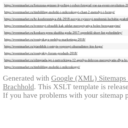
https://eventmarket.ru/fotozona-spinner-kyorling-i-robot-fotograf-vse-na-event-revolution-2
https://eventmarket.ru/timbilding-molotki-i-mikroskopyi-chast-2-metodyi-i-formyi/
https://eventmarket.ru/hr-konferentsiya-rbk-2018-novyie-vyizovyi-tendentsii-luchshie-prakti
https://eventmarket.ru/iventoryi-obsudili-kak-sdelat-meropriyatiya-bolee-bezopasnyimi/
https://eventmarket.ru/konkurs-press-sluzhba-goda-2017-opredelil-short-list-pobediteley/
https://eventmarket.ru/rossiyskaya-nedelya-marketinga-2018/
https://eventmarket.ru/piarshhik-i-ostryie-voprosyi-zhurnalistov-kto-kogo/
https://eventmarket.ru/rossiyskiy-forum-prodazh-2018/
https://eventmarket.ru/olimpiada-igr-i-netvorkinga-12-aprelya-delovoe-meropriyatie-dlya-hr
https://eventmarket.ru/timbilding-molotki-i-mikroskopyi/
Generated with
Google (XML) Sitemaps G
Brachhold
. This XSLT template is releas
If you have problems with your sitemap p